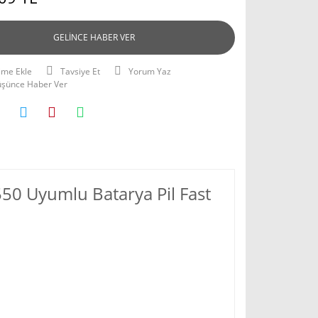
GELİNCE HABER VER
Tavsiye Et
Yorum Yaz
Düşünce Haber Ver
550 Uyumlu Batarya Pil Fast