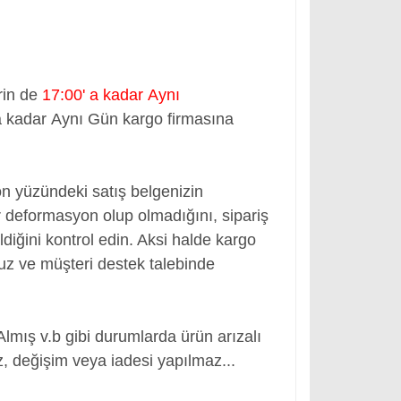
rin de
17:00' a kadar Aynı
a kadar Aynı Gün kargo firmasına
ön yüzündeki satış belgenizin
 deformasyon olup olmadığını, sipariş
ldiğini kontrol edin. Aksi halde kargo
nuz ve müşteri destek talebinde
Almış v.b gibi durumlarda ürün arızalı
, değişim veya iadesi yapılmaz...
yası Pili, Notebook Bataryası Pili