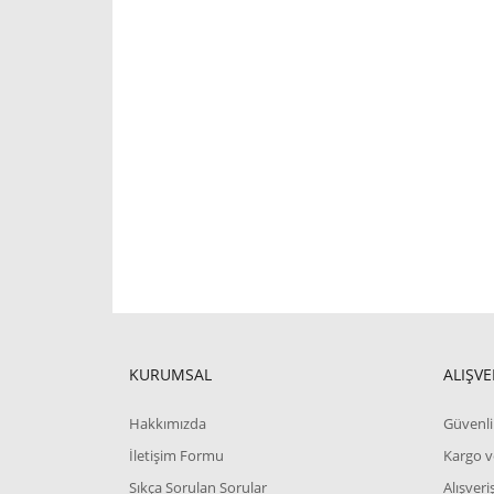
KURUMSAL
ALIŞVE
Hakkımızda
Güvenli 
İletişim Formu
Kargo v
Sıkça Sorulan Sorular
Alışver