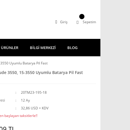
Giriş
Sepetim
 ÜRÜNLER
BİLGİ MERKEZİ
BLOG
5-3550 Uyumlu Batarya Pil Fast
tude 3550, 15-3550 Uyumlu Batarya Pil Fast
20TM23-195-18
esi
12 Ay
32,86 USD + KDV
n başlayan taksitlerle!!
09 TL