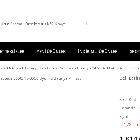
ET TEKLİFLER
YENİ ÜRÜNLER
İNDİRİMLİ ÜRÜNLER
SPOT
a
Notebook Batarya Çeşitleri
Notebook Batarya Pil
Dell Latitude 3550, 1
Dell Lati
Stok Kodu
Garanti Sür
Fiyat
221,78 TL de
1.814,