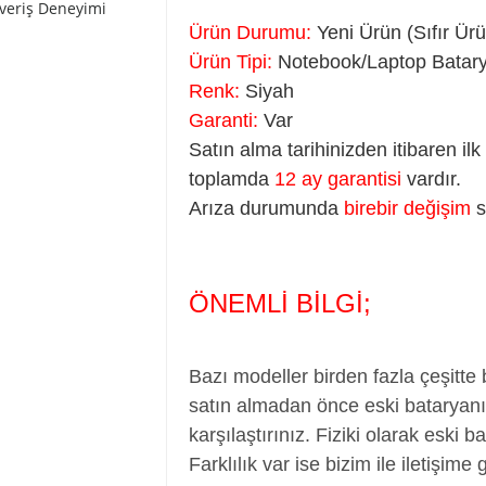
şveriş Deneyimi
Ürün Durumu:
Yeni Ürün (Sıfır Ür
Ürün Tipi:
Notebook/Laptop Batarya
Renk:
Siyah
Garanti:
Var
Satın alma tarihinizden itibaren il
toplamda
12 ay garantisi
vardır.
Arıza durumunda
birebir değişim
s
ÖNEMLİ BİLGİ;
Bazı modeller birden fazla çeşitte
satın almadan önce eski bataryanız
karşılaştırınız. Fiziki olarak eski 
Farklılık var ise bizim ile iletişime 