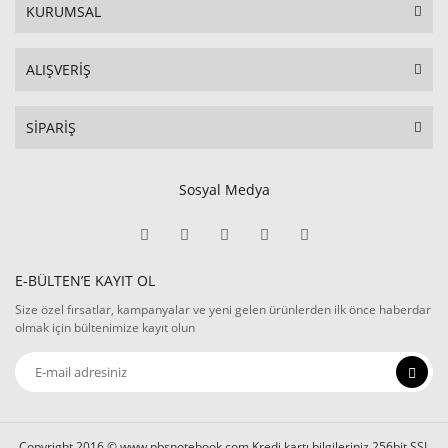
KURUMSAL
ALIŞVERİŞ
SİPARİŞ
Sosyal Medya
E-BÜLTEN’E KAYIT OL
Size özel fırsatlar, kampanyalar ve yeni gelen ürünlerden ilk önce haberdar
olmak için bültenimize kayıt olun
Copyright 2016 © www.pbsnotebook.com Kredi kartı bilgileriniz 256bit SSL