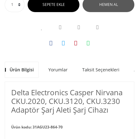
SEPETE EKLE
HEMEN AL
Ürün Bilgisi
Yorumlar
Taksit Seçenekleri
Al
Delta Electronics Casper Nirvana
CKU.2020, CKU.3120, CKU.3230
Adaptör Şarj Aleti Şarj Cihazı
Ürün kodu: 31AGU23-864-70