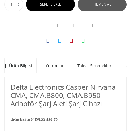
SEPETE EKLE
HEMEN AL
Ürün Bilgisi
Yorumlar
Taksit Seçenekleri
Al
Delta Electronics Casper Nirvana
CMA, CMA.B800, CMA.B950
Adaptör Şarj Aleti Şarj Cihazı
Ürün kodu: 01EYL23-480-79