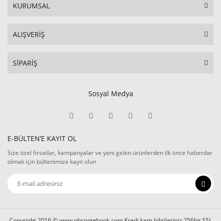
KURUMSAL
ALIŞVERİŞ
SİPARİŞ
Sosyal Medya
E-BÜLTEN’E KAYIT OL
Size özel fırsatlar, kampanyalar ve yeni gelen ürünlerden ilk önce haberdar
olmak için bültenimize kayıt olun
Copyright 2016 © www.pbsnotebook.com Kredi kartı bilgileriniz 256bit SSL