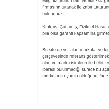
ettiğiniz ürünün tam ve eksiksiz ge
firmasına tutanak ile zabıt tutturu
bulununuz...
Kırılmış, Çatlamış, Fiziksel Hasar 
bile olsa garanti kapsamına girmez
Adaptör, Şarj Aleti, Şarj Cihazı, Adapte
Bu site de yer alan markalar ve log
çerçevesinde referans gösterilmek a
alan ve marka isimlerin ile belirtil
ibaresi bulunmadığı sürece bu aç
markalarla uyumlu olduğunu ifade 