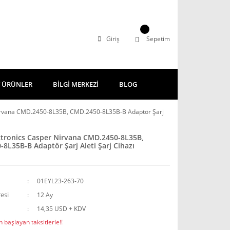
Giriş
Sepetim
 ÜRÜNLER
BİLGİ MERKEZİ
BLOG
Nirvana CMD.2450-8L35B, CMD.2450-8L35B-B Adaptör Şarj
ctronics Casper Nirvana CMD.2450-8L35B,
8L35B-B Adaptör Şarj Aleti Şarj Cihazı
01EYL23-263-70
esi
12 Ay
14,35 USD + KDV
 başlayan taksitlerle!!