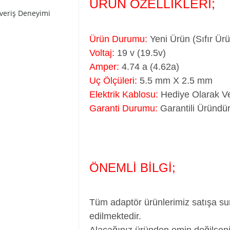
ÜRÜN ÖZELLİKLERİ;
şveriş Deneyimi
Ürün Durumu:
Yeni Ürün (Sıfır Ür
Voltaj:
19 v (19.5v)
Amper:
4.74 a (4.62a)
Uç Ölçüleri:
5.5 mm X 2.5 mm
Elektrik Kablosu:
Hediye Olarak Ve
Garanti Durumu:
Garantili Üründür
ÖNEMLİ BİLGİ;
Tüm adaptör ürünlerimiz satışa su
edilmektedir.
Alacağınız üründen emin değilseni