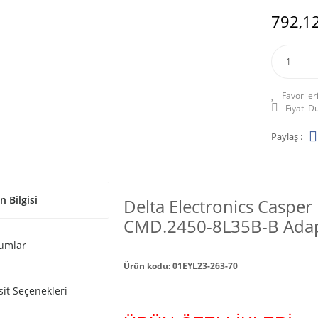
792,12
Fiyatı 
Paylaş :
n Bilgisi
Delta Electronics Caspe
CMD.2450-8L35B-B Adaptö
umlar
Ürün kodu: 01EYL23-263-70
sit Seçenekleri