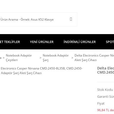
ET TEKLİFLER
YENİ ÜRÜNLER
İNDİRİMLİ ÜRÜNLER
SPOT
Notebook Adaptör
Notebook Adaptör
Delta Electronics Casper 
a
Çeşitleri
Şarj
Aleti Şarj Cihazı
Delta Ele
CMD.2450-
Stok Kodu
Garanti Sür
Fiyat
96,84 TL den