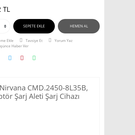
 TL
SEPETE EKLE
HEMEN AL
Tavsiye Et
Yorum Yaz
Düşünce Haber Ver
r Nirvana CMD.2450-8L35B,
r Şarj Aleti Şarj Cihazı