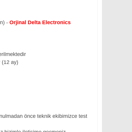
ün) -
Orjinal Delta Electronics
rilmektedir
 (12 ay)
nulmadan önce teknik ekibimizce test
z bizimle iletişime geçmeniz