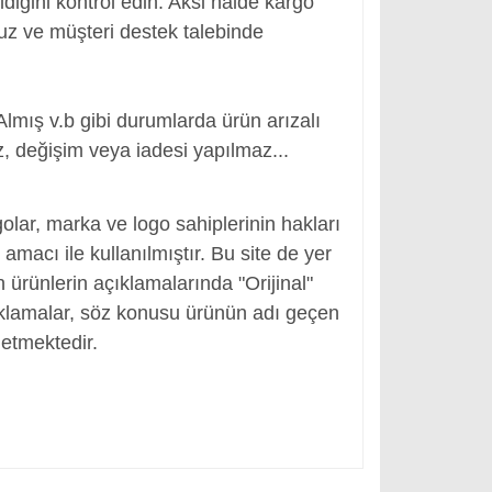
ldiğini kontrol edin. Aksi halde kargo
nuz ve müşteri destek talebinde
Almış v.b gibi durumlarda ürün arızalı
, değişim veya iadesi yapılmaz...
r
olar, marka ve logo sahiplerinin hakları
macı ile kullanılmıştır. Bu site de yer
en ürünlerin açıklamalarında "Orijinal"
ıklamalar, söz konusu ürünün adı geçen
etmektedir.