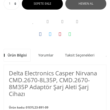
SEPETE EKLE
HEMEN AL
Ürün Bilgisi
Yorumlar
Taksit Seçenekleri
Al
Delta Electronics Casper Nirvana
CMD.2670-8L35P, CMD.2670-
8M35P Adaptör Şarj Aleti Şarj
Cihazı
Ürün kodu: 01EYL23-891-09