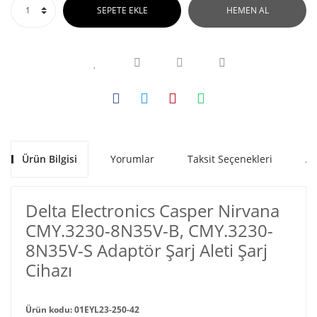
SEPETE EKLE
HEMEN AL
Ürün Bilgisi
Yorumlar
Taksit Seçenekleri
Al
Delta Electronics Casper Nirvana
CMY.3230-8N35V-B, CMY.3230-
8N35V-S Adaptör Şarj Aleti Şarj
Cihazı
Ürün kodu: 01EYL23-250-42