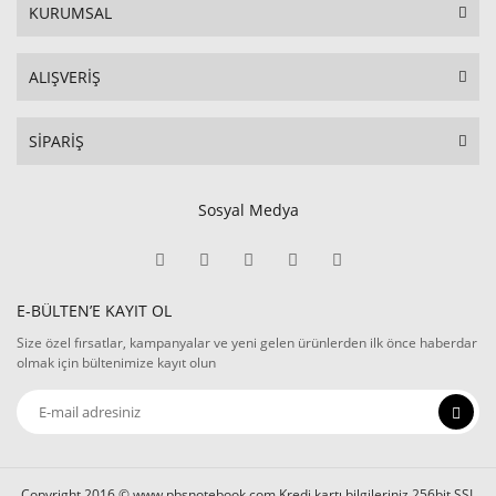
KURUMSAL
ALIŞVERİŞ
SİPARİŞ
Sosyal Medya
E-BÜLTEN’E KAYIT OL
Size özel fırsatlar, kampanyalar ve yeni gelen ürünlerden ilk önce haberdar
olmak için bültenimize kayıt olun
Copyright 2016 © www.pbsnotebook.com Kredi kartı bilgileriniz 256bit SSL