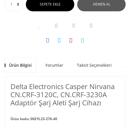
SEPETE EKLE
HEMEN AL
Ürün Bilgisi
Yorumlar
Taksit Seçenekleri
Al
Delta Electronics Casper Nirvana
CN.CRF-3120C, CN.CRF-3230A
Adaptör Şarj Aleti Şarj Cihazı
Ürün kodu: 06EYL23-276-40