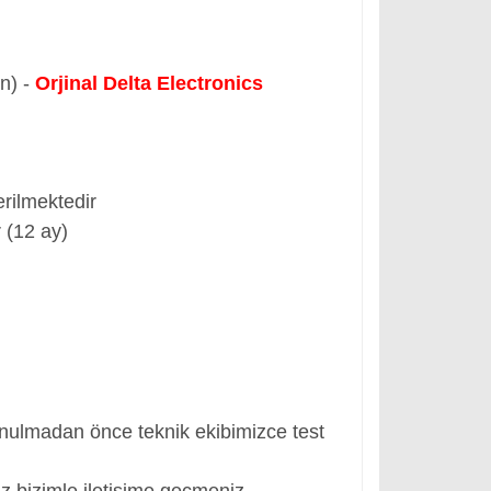
ün) -
Orjinal Delta Electronics
rilmektedir
 (12 ay)
nulmadan önce teknik ekibimizce test
z bizimle iletişime geçmeniz