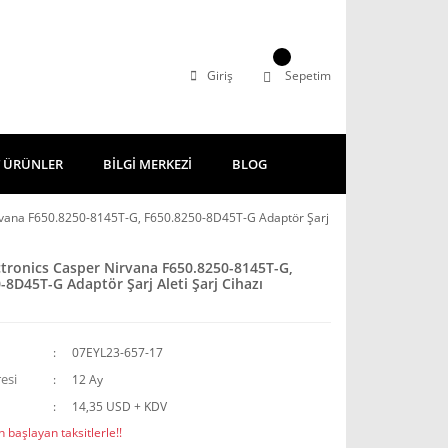
Giriş
Sepetim
 ÜRÜNLER
BİLGİ MERKEZİ
BLOG
irvana F650.8250-8145T-G, F650.8250-8D45T-G Adaptör Şarj
ctronics Casper Nirvana F650.8250-8145T-G,
-8D45T-G Adaptör Şarj Aleti Şarj Cihazı
07EYL23-657-17
esi
12 Ay
14,35 USD + KDV
 başlayan taksitlerle!!