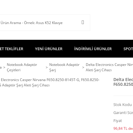
ET TEKLİFLER
YENİ ÜRÜNLER
İNDİRİMLİ ÜRÜNLER
SPOT
Notebook Adaptör
Notebook Adaptör
Delta Electronics Casper N
a
Çeşitleri
Şarj
Aleti Şarj Cihazı
Delta Ele
F650.8250
Stok Kodu
Garanti Sür
Fiyat
96,84 TL den