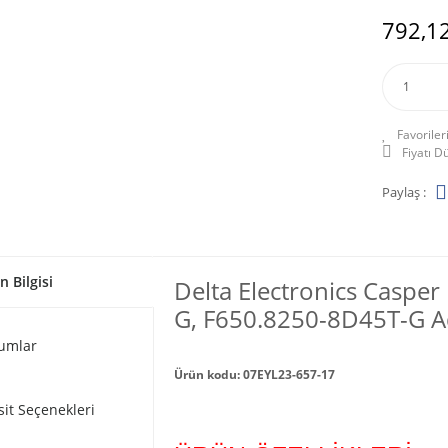
792,12
Fiyatı 
Paylaş :
n Bilgisi
Delta Electronics Caspe
G, F650.8250-8D45T-G Ada
umlar
Ürün kodu: 07EYL23-657-17
sit Seçenekleri