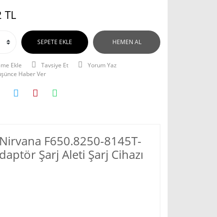
 TL
SEPETE EKLE
HEMEN AL
Tavsiye Et
Yorum Yaz
Düşünce Haber Ver
r Nirvana F650.8250-8145T-
ptör Şarj Aleti Şarj Cihazı