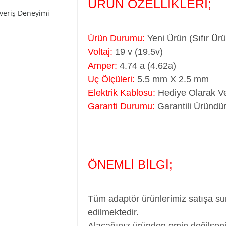
ÜRÜN ÖZELLİKLERİ;
şveriş Deneyimi
Ürün Durumu:
Yeni Ürün (Sıfır Ür
Voltaj:
19 v (19.5v)
Amper:
4.74 a (4.62a)
Uç Ölçüleri:
5.5 mm X 2.5 mm
Elektrik Kablosu:
Hediye Olarak Ve
Garanti Durumu:
Garantili Üründür
ÖNEMLİ BİLGİ;
Tüm adaptör ürünlerimiz satışa su
edilmektedir.
Alacağınız üründen emin değilseni