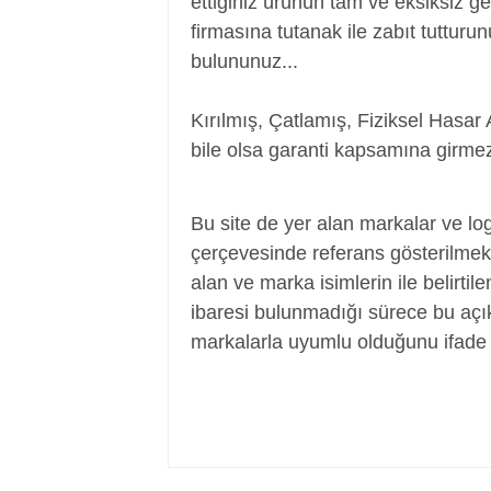
ettiğiniz ürünün tam ve eksiksiz ge
firmasına tutanak ile zabıt tutturu
bulununuz...
Kırılmış, Çatlamış, Fiziksel Hasar 
bile olsa garanti kapsamına girmez
Adaptör, Şarj Aleti, Şarj Cihazı, Adapte
Bu site de yer alan markalar ve log
çerçevesinde referans gösterilmek a
alan ve marka isimlerin ile belirtil
ibaresi bulunmadığı sürece bu aç
markalarla uyumlu olduğunu ifade 