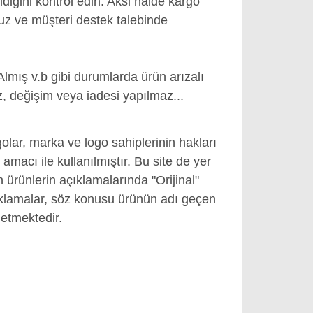
ldiğini kontrol edin. Aksi halde kargo
nuz ve müşteri destek talebinde
Almış v.b gibi durumlarda ürün arızalı
, değişim veya iadesi yapılmaz...
r
olar, marka ve logo sahiplerinin hakları
macı ile kullanılmıştır. Bu site de yer
en ürünlerin açıklamalarında "Orijinal"
ıklamalar, söz konusu ürünün adı geçen
etmektedir.