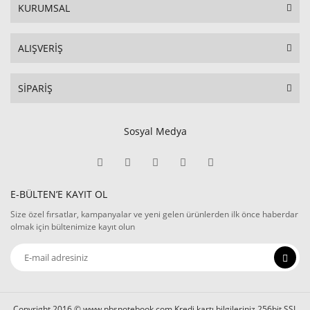
KURUMSAL
ALIŞVERİŞ
SİPARİŞ
Sosyal Medya
E-BÜLTEN’E KAYIT OL
Size özel fırsatlar, kampanyalar ve yeni gelen ürünlerden ilk önce haberdar
olmak için bültenimize kayıt olun
Copyright 2016 © www.pbsnotebook.com Kredi kartı bilgileriniz 256bit SSL