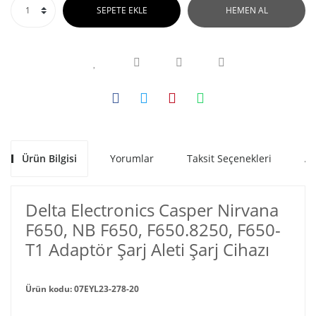
SEPETE EKLE
HEMEN AL
Ürün Bilgisi
Yorumlar
Taksit Seçenekleri
Al
Delta Electronics Casper Nirvana
F650, NB F650, F650.8250, F650-
T1 Adaptör Şarj Aleti Şarj Cihazı
Ürün kodu: 07EYL23-278-20