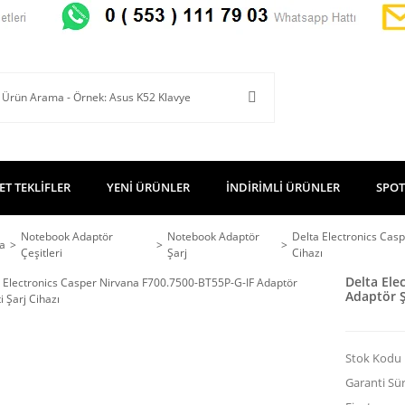
ET TEKLİFLER
YENİ ÜRÜNLER
İNDİRİMLİ ÜRÜNLER
SPOT
Notebook Adaptör
Notebook Adaptör
Delta Electronics Cas
a
Çeşitleri
Şarj
Cihazı
Delta Ele
Adaptör Şa
Stok Kodu
Garanti Sür