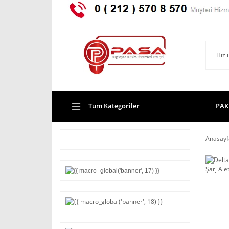
Tüm Kategoriler
PAK
Anasayf