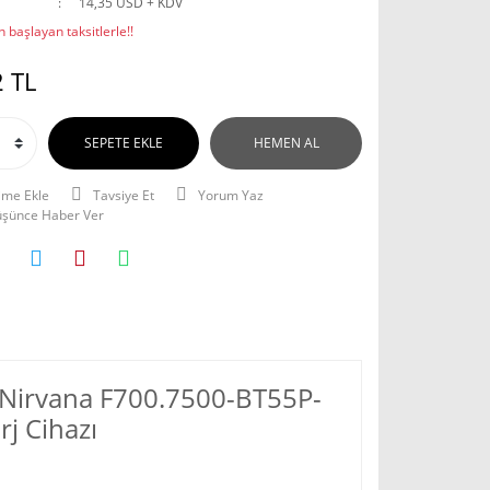
14,35 USD + KDV
 başlayan taksitlerle!!
 TL
SEPETE EKLE
HEMEN AL
Tavsiye Et
Yorum Yaz
Düşünce Haber Ver
r Nirvana F700.7500-BT55P-
rj Cihazı