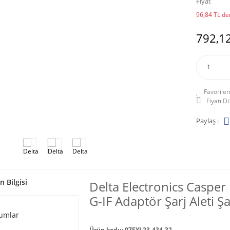
Fiyat
96,84 TL den
792,12
Fiyatı 
Paylaş :
n Bilgisi
Delta Electronics Caspe
G-IF Adaptör Şarj Aleti Şa
umlar
Ürün kodu: 07EYL23-434-32