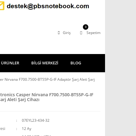
0
Giriş
Sepetim
 ÜRÜNLER
BİLGİ MERKEZİ
BLOG
per Nirvana F700.7500-BT55P-G-IF Adaptör Şarj Aleti Şarj
ctronics Casper Nirvana F700.7500-BT55P-G-IF
rj Aleti Şarj Cihazı
07EYL23-434-32
esi
12 Ay