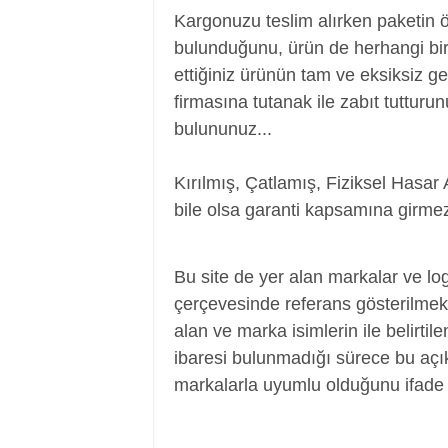
Kargonuzu teslim alırken paketin 
bulunduğunu, ürün de herhangi bir
ettiğiniz ürünün tam ve eksiksiz ge
firmasına tutanak ile zabıt tutturu
bulununuz...
Kırılmış, Çatlamış, Fiziksel Hasar 
bile olsa garanti kapsamına girmez
Adaptör, Şarj Aleti, Şarj Cihazı, Adapte
Bu site de yer alan markalar ve log
çerçevesinde referans gösterilmek a
alan ve marka isimlerin ile belirtil
ibaresi bulunmadığı sürece bu aç
markalarla uyumlu olduğunu ifade 