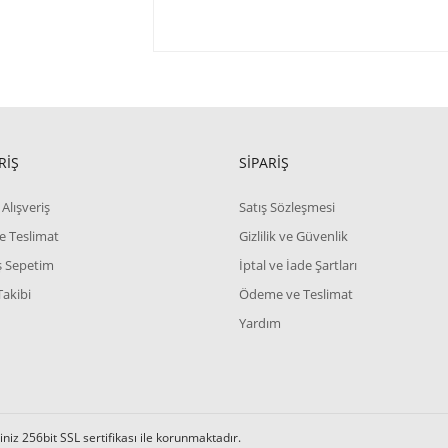
RİŞ
SİPARİŞ
Alışveriş
Satış Sözleşmesi
e Teslimat
Gizlilik ve Güvenlik
iş Sepetim
İptal ve İade Şartları
Takibi
Ödeme ve Teslimat
Yardım
iz 256bit SSL sertifikası ile korunmaktadır.