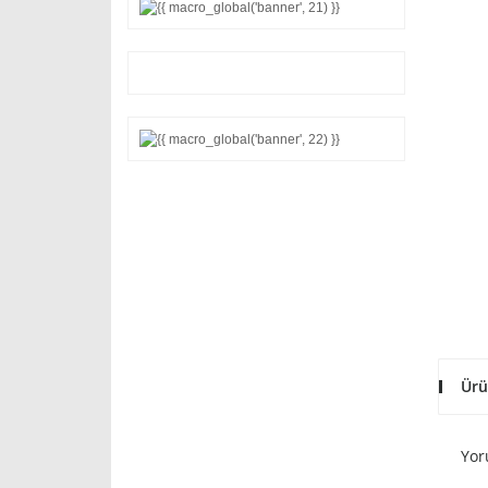
Ürü
Yor