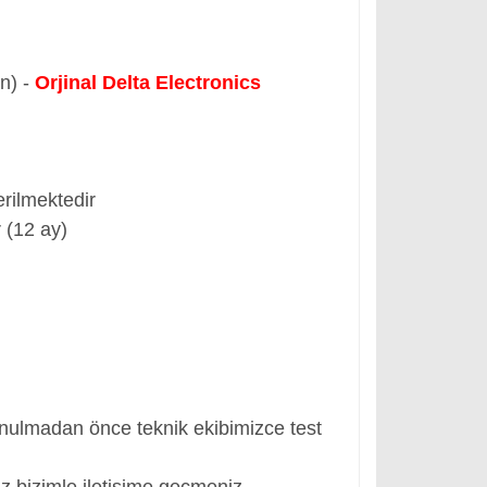
ün) -
Orjinal Delta Electronics
rilmektedir
 (12 ay)
nulmadan önce teknik ekibimizce test
z bizimle iletişime geçmeniz