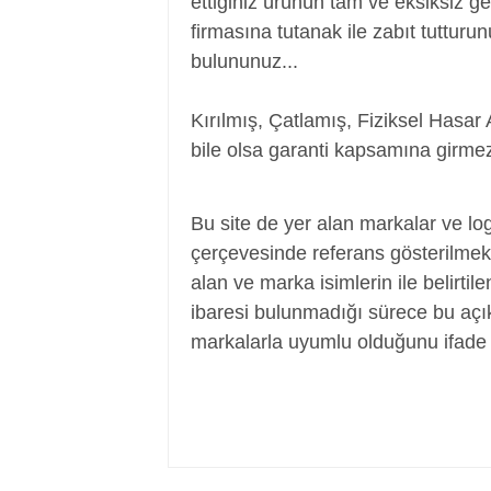
ettiğiniz ürünün tam ve eksiksiz ge
firmasına tutanak ile zabıt tutturu
bulununuz...
Kırılmış, Çatlamış, Fiziksel Hasar 
bile olsa garanti kapsamına girmez
Adaptör, Şarj Aleti, Şarj Cihazı, Adapte
Bu site de yer alan markalar ve log
çerçevesinde referans gösterilmek a
alan ve marka isimlerin ile belirtil
ibaresi bulunmadığı sürece bu aç
markalarla uyumlu olduğunu ifade 