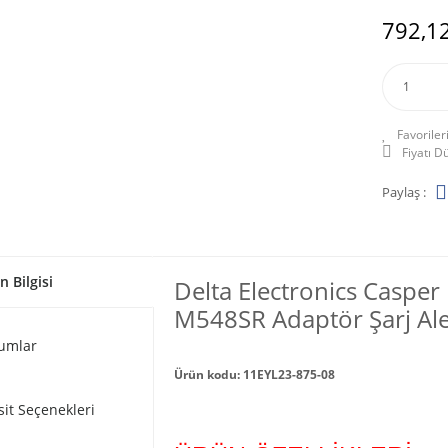
792,12
Fiyatı 
Paylaş :
n Bilgisi
Delta Electronics Caspe
M548SR Adaptör Şarj Alet
umlar
Ürün kodu: 11EYL23-875-08
sit Seçenekleri