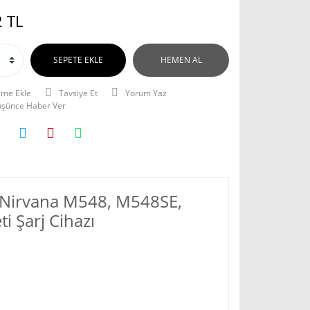
 TL
SEPETE EKLE
HEMEN AL
Tavsiye Et
Yorum Yaz
Düşünce Haber Ver
r Nirvana M548, M548SE,
i Şarj Cihazı