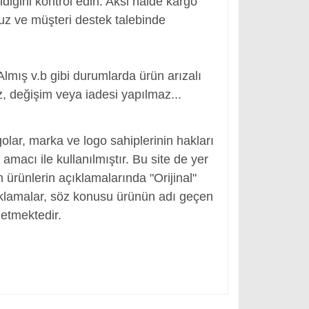
ldiğini kontrol edin. Aksi halde kargo
nuz ve müşteri destek talebinde
Almış v.b gibi durumlarda ürün arızalı
, değişim veya iadesi yapılmaz...
r
olar, marka ve logo sahiplerinin hakları
macı ile kullanılmıştır. Bu site de yer
en ürünlerin açıklamalarında "Orijinal"
ıklamalar, söz konusu ürünün adı geçen
etmektedir.