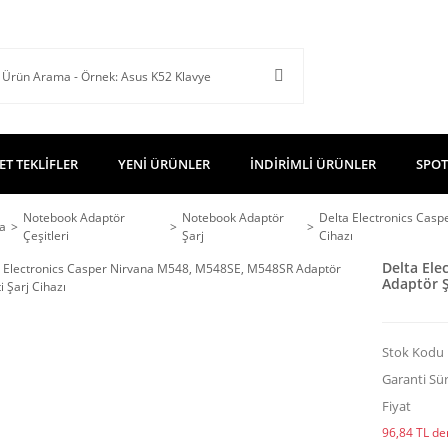
ET TEKLİFLER
YENİ ÜRÜNLER
İNDİRİMLİ ÜRÜNLER
SPOT
Notebook Adaptör
Notebook Adaptör
Delta Electronics Casp
a
Çeşitleri
Şarj
Cihazı
Delta Ele
Adaptör Şa
Stok Kodu
Garanti Sür
Fiyat
96,84 TL den