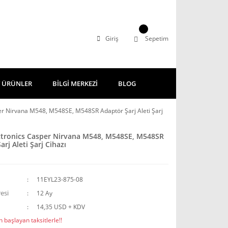
Giriş
Sepetim
 ÜRÜNLER
BİLGİ MERKEZİ
BLOG
er Nirvana M548, M548SE, M548SR Adaptör Şarj Aleti Şarj
ctronics Casper Nirvana M548, M548SE, M548SR
rj Aleti Şarj Cihazı
11EYL23-875-08
esi
12 Ay
14,35 USD + KDV
 başlayan taksitlerle!!