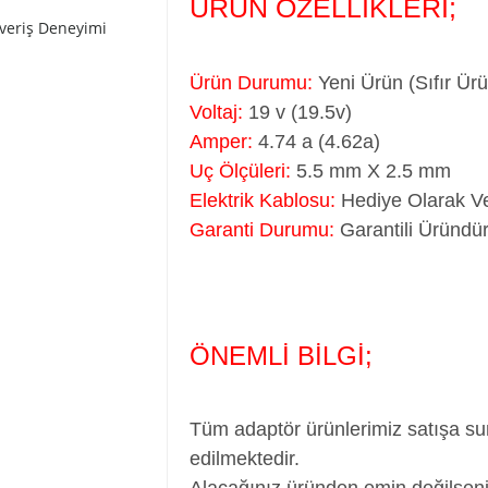
ÜRÜN ÖZELLİKLERİ;
şveriş Deneyimi
Ürün Durumu:
Yeni Ürün (Sıfır Ür
Voltaj:
19 v (19.5v)
Amper:
4.74 a (4.62a)
Uç Ölçüleri:
5.5 mm X 2.5 mm
Elektrik Kablosu:
Hediye Olarak Ve
Garanti Durumu:
Garantili Üründür
ÖNEMLİ BİLGİ;
Tüm adaptör ürünlerimiz satışa su
edilmektedir.
Alacağınız üründen emin değilseni