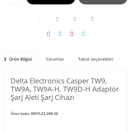
Ürün Bilgisi
Yorumlar
Taksit Seçenekleri
Al
Delta Electronics Casper TW9,
TW9A, TW9A-H, TW9D-H Adaptör
Şarj Aleti Şarj Cihazı
Ürün kodu: 08EYL23-268-38