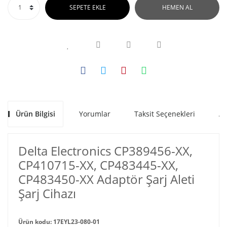
SEPETE EKLE
HEMEN AL
Ürün Bilgisi
Yorumlar
Taksit Seçenekleri
Al
Delta Electronics CP389456-XX,
CP410715-XX, CP483445-XX,
CP483450-XX Adaptör Şarj Aleti
Şarj Cihazı
Ürün kodu: 17EYL23-080-01