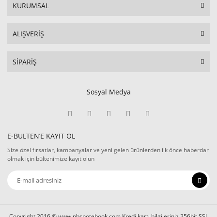
KURUMSAL
ALIŞVERİŞ
SİPARİŞ
Sosyal Medya
E-BÜLTEN’E KAYIT OL
Size özel fırsatlar, kampanyalar ve yeni gelen ürünlerden ilk önce haberdar
olmak için bültenimize kayıt olun
Copyright 2016 © www.pbsnotebook.com Kredi kartı bilgileriniz 256bit SSL