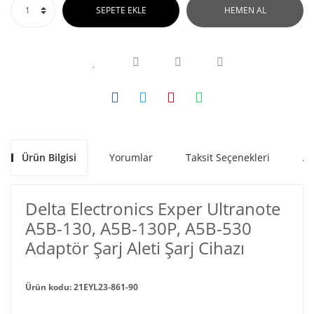
SEPETE EKLE
HEMEN AL
Ürün Bilgisi
Yorumlar
Taksit Seçenekleri
Al
Delta Electronics Exper Ultranote
A5B-130, A5B-130P, A5B-530
Adaptör Şarj Aleti Şarj Cihazı
Ürün kodu: 21EYL23-861-90