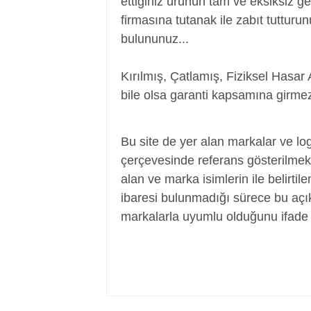
ettiğiniz ürünün tam ve eksiksiz ge
firmasına tutanak ile zabıt tutturu
bulununuz...
Kırılmış, Çatlamış, Fiziksel Hasar 
bile olsa garanti kapsamına girmez
Adaptör, Şarj Aleti, Şarj Cihazı, Adapte
Bu site de yer alan markalar ve log
çerçevesinde referans gösterilmek a
alan ve marka isimlerin ile belirtil
ibaresi bulunmadığı sürece bu aç
markalarla uyumlu olduğunu ifade 