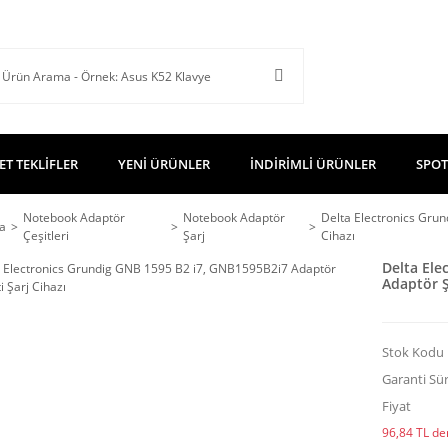
ET TEKLİFLER
YENİ ÜRÜNLER
İNDİRİMLİ ÜRÜNLER
SPOT
Notebook Adaptör
Notebook Adaptör
Delta Electronics Grun
a
Çeşitleri
Şarj
Cihazı
Delta Ele
Adaptör Şa
Stok Kodu
Garanti Sür
Fiyat
96,84 TL den