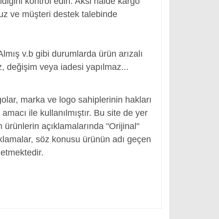
ldiğini kontrol edin. Aksi halde kargo
nuz ve müşteri destek talebinde
Almış v.b gibi durumlarda ürün arızalı
, değişim veya iadesi yapılmaz...
r
olar, marka ve logo sahiplerinin hakları
macı ile kullanılmıştır. Bu site de yer
en ürünlerin açıklamalarında "Orijinal"
ıklamalar, söz konusu ürünün adı geçen
etmektedir.