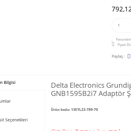
792,12
Fiyatı 
Paylaş :
n Bilgisi
Delta Electronics Grundi
GNB1595B2i7 Adaptör Şarj
umlar
Ürün kodu: 13EYL23-789-70
sit Seçenekleri