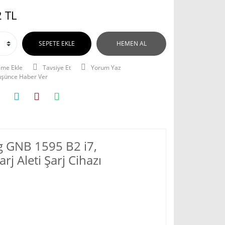
 TL
SEPETE EKLE
HEMEN AL
Tavsiye Et
Yorum Yaz
Düşünce Haber Ver
g GNB 1595 B2 i7,
 Aleti Şarj Cihazı