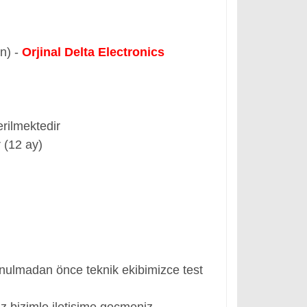
ün) -
Orjinal Delta Electronics
rilmektedir
 (12 ay)
nulmadan önce teknik ekibimizce test
z bizimle iletişime geçmeniz