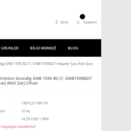
Giriş
Sepetim
 ÜRÜNLER
BİLGİ MERKEZİ
BLOG
dig GNB 1595 B2 i7, GNB1595B2i7 Adaptör Şarj Aleti Şarj
ctronics Grundig GNB 1595 B2 i7, GNB1595B2i7
rj Aleti Şarj Cihazı
13EYL23-789-70
esi
12 Ay
14,35 USD + KDV
 başlayan taksitlerle!!