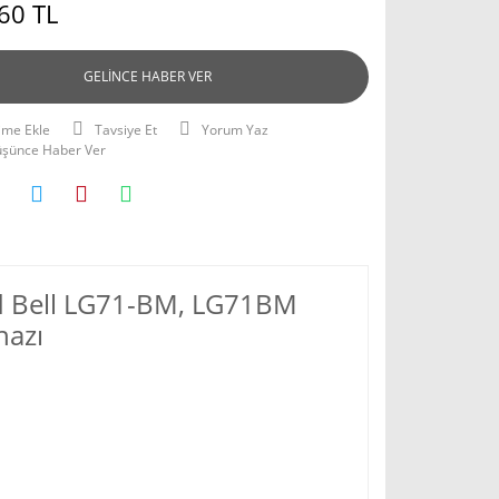
60 TL
GELİNCE HABER VER
Tavsiye Et
Yorum Yaz
Düşünce Haber Ver
rd Bell LG71-BM, LG71BM
hazı