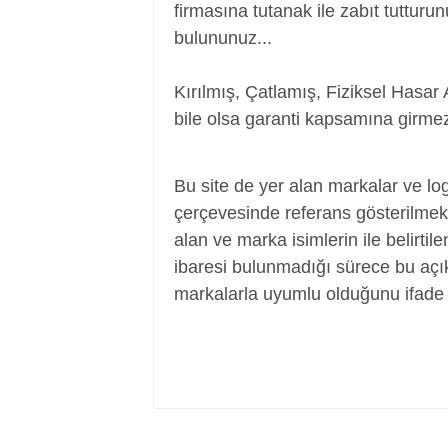
firmasına tutanak ile zabıt tutturu
bulununuz...
Kırılmış, Çatlamış, Fiziksel Hasar 
bile olsa garanti kapsamına girmez
Adaptör, Şarj Aleti, Şarj Cihazı, Adapte
Bu site de yer alan markalar ve log
çerçevesinde referans gösterilmek a
alan ve marka isimlerin ile belirtil
ibaresi bulunmadığı sürece bu aç
markalarla uyumlu olduğunu ifade 