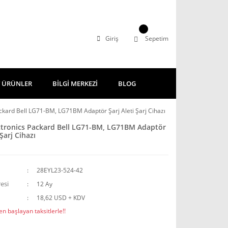
Giriş
Sepetim
 ÜRÜNLER
BİLGİ MERKEZİ
BLOG
ackard Bell LG71-BM, LG71BM Adaptör Şarj Aleti Şarj Cihazı
ctronics Packard Bell LG71-BM, LG71BM Adaptör
 Şarj Cihazı
28EYL23-524-42
esi
12 Ay
18,62 USD + KDV
n başlayan taksitlerle!!