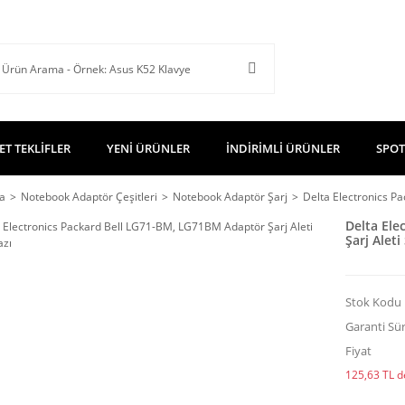
ET TEKLİFLER
YENİ ÜRÜNLER
İNDİRİMLİ ÜRÜNLER
SPOT
a
Notebook Adaptör Çeşitleri
Notebook Adaptör Şarj
Delta Electronics P
Delta Ele
Şarj Aleti
Stok Kodu
Garanti Sür
Fiyat
125,63 TL de