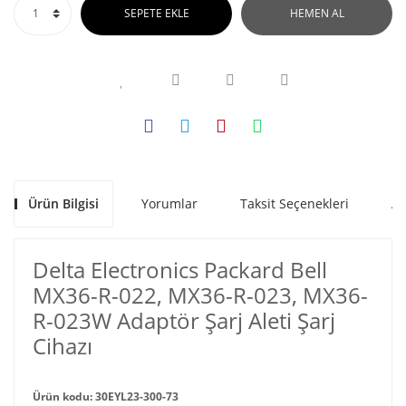
SEPETE EKLE
HEMEN AL
Ürün Bilgisi
Yorumlar
Taksit Seçenekleri
Al
Delta Electronics Packard Bell
MX36-R-022, MX36-R-023, MX36-
R-023W Adaptör Şarj Aleti Şarj
Cihazı
Ürün kodu: 30EYL23-300-73