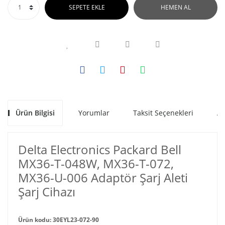
SEPETE EKLE
HEMEN AL
Ürün Bilgisi
Yorumlar
Taksit Seçenekleri
Al
Delta Electronics Packard Bell
MX36-T-048W, MX36-T-072,
MX36-U-006 Adaptör Şarj Aleti
Şarj Cihazı
Ürün kodu: 30EYL23-072-90