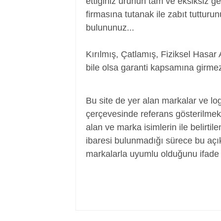
ettiğiniz ürünün tam ve eksiksiz ge
firmasına tutanak ile zabıt tutturu
bulununuz...
Kırılmış, Çatlamış, Fiziksel Hasar 
bile olsa garanti kapsamına girmez
Adaptör, Şarj Aleti, Şarj Cihazı, Adapte
Bu site de yer alan markalar ve log
çerçevesinde referans gösterilmek a
alan ve marka isimlerin ile belirtil
ibaresi bulunmadığı sürece bu aç
markalarla uyumlu olduğunu ifade 