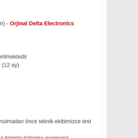
ün) -
Orjinal Delta Electronics
rilmektedir
 (12 ay)
nulmadan önce teknik ekibimizce test
z bizimle iletişime geçmeniz