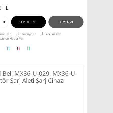
 TL
SEPETE EKLE
HEMEN AL
Tavsiye Et
Yorum Yaz
Düşünce Haber Ver
rd Bell MX36-U-029, MX36-U-
 Şarj Aleti Şarj Cihazı