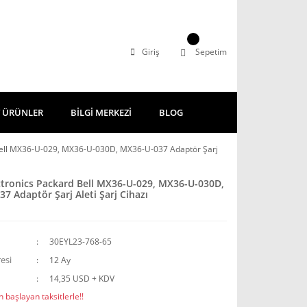
Giriş
Sepetim
 ÜRÜNLER
BİLGİ MERKEZİ
BLOG
 Bell MX36-U-029, MX36-U-030D, MX36-U-037 Adaptör Şarj
ctronics Packard Bell MX36-U-029, MX36-U-030D,
7 Adaptör Şarj Aleti Şarj Cihazı
30EYL23-768-65
esi
12 Ay
14,35 USD + KDV
 başlayan taksitlerle!!