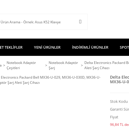
ET TEKLİFLER
YENİ ÜRÜNLER
İNDİRİMLİ ÜRÜNLER
SPOT
Notebook Adaptör
Notebook Adaptör
Delta Electronics Packard
a
Çeşitleri
Şarj
Aleti Şarj Cihazı
Delta Ele
MX36-U-03
Stok Kodu
Garanti Sür
Fiyat
96,84 TL den