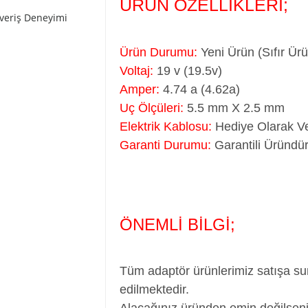
ÜRÜN ÖZELLİKLERİ;
şveriş Deneyimi
Ürün Durumu:
Yeni Ürün (Sıfır Ür
Voltaj:
19 v (19.5v)
Amper:
4.74 a (4.62a)
Uç Ölçüleri:
5.5 mm X 2.5 mm
Elektrik Kablosu:
Hediye Olarak Ve
Garanti Durumu:
Garantili Üründür
ÖNEMLİ BİLGİ;
Tüm adaptör ürünlerimiz satışa su
edilmektedir.
Alacağınız üründen emin değilseni