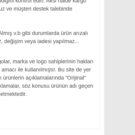
ldiğini kontrol edin. Aksi halde kargo
nuz ve müşteri destek talebinde
Almış v.b gibi durumlarda ürün arızalı
, değişim veya iadesi yapılmaz...
r
olar, marka ve logo sahiplerinin hakları
macı ile kullanılmıştır. Bu site de yer
en ürünlerin açıklamalarında "Orijinal"
ıklamalar, söz konusu ürünün adı geçen
etmektedir.