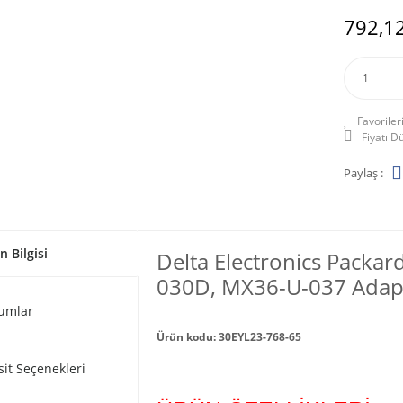
792,12
Fiyatı 
Paylaş :
n Bilgisi
Delta Electronics Packa
030D, MX36-U-037 Adaptör
umlar
Ürün kodu: 30EYL23-768-65
sit Seçenekleri