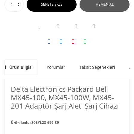
SEPETE EKLE
HEMEN AL
Ürün Bilgisi
Yorumlar
Taksit Seçenekleri
Al
Delta Electronics Packard Bell
MX45-100, MX45-100W, MX45-
201 Adaptör Şarj Aleti Şarj Cihazı
Ürün kodu: 30EYL23-699-39