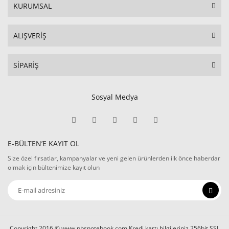
KURUMSAL
ALIŞVERİŞ
SİPARİŞ
Sosyal Medya
E-BÜLTEN’E KAYIT OL
Size özel fırsatlar, kampanyalar ve yeni gelen ürünlerden ilk önce haberdar
olmak için bültenimize kayıt olun
Copyright 2016 © www.pbsnotebook.com Kredi kartı bilgileriniz 256bit SSL