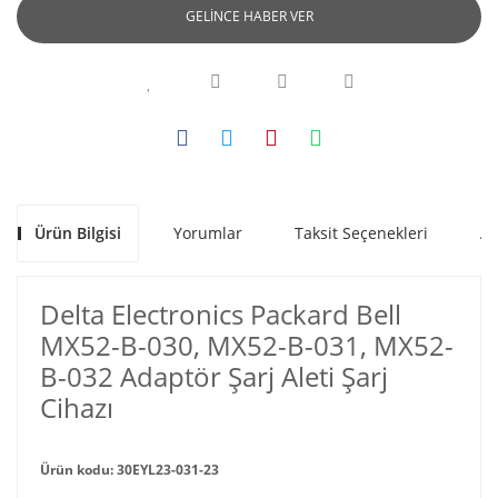
GELİNCE HABER VER
Ürün Bilgisi
Yorumlar
Taksit Seçenekleri
Al
Delta Electronics Packard Bell
MX52-B-030, MX52-B-031, MX52-
B-032 Adaptör Şarj Aleti Şarj
Cihazı
Ürün kodu: 30EYL23-031-23