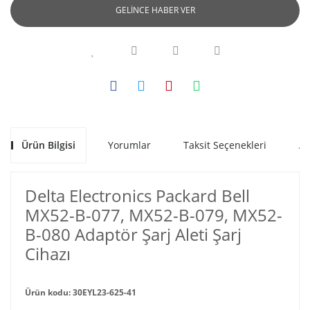
GELİNCE HABER VER
Ürün Bilgisi
Yorumlar
Taksit Seçenekleri
Al
Delta Electronics Packard Bell
MX52-B-077, MX52-B-079, MX52-
B-080 Adaptör Şarj Aleti Şarj
Cihazı
Ürün kodu: 30EYL23-625-41