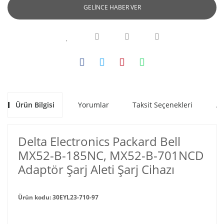
GELİNCE HABER VER
Ürün Bilgisi
Yorumlar
Taksit Seçenekleri
Al
Delta Electronics Packard Bell
MX52-B-185NC, MX52-B-701NCD
Adaptör Şarj Aleti Şarj Cihazı
Ürün kodu: 30EYL23-710-97