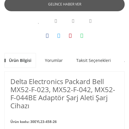
GELİNCE HABER VER
Ürün Bilgisi
Yorumlar
Taksit Seçenekleri
Al
Delta Electronics Packard Bell
MX52-F-023, MX52-F-042, MX52-
F-044BE Adaptör Şarj Aleti Şarj
Cihazı
Ürün kodu: 30EYL23-458-26