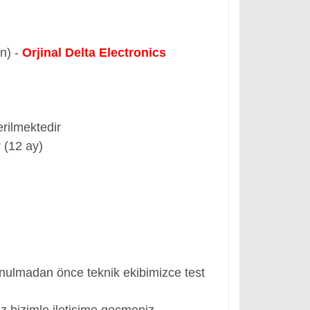
ün) -
Orjinal Delta Electronics
rilmektedir
 (12 ay)
nulmadan önce teknik ekibimizce test
z bizimle iletişime geçmeniz