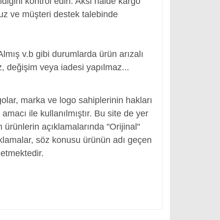
ldiğini kontrol edin. Aksi halde kargo
nuz ve müşteri destek talebinde
Almış v.b gibi durumlarda ürün arızalı
, değişim veya iadesi yapılmaz...
r
olar, marka ve logo sahiplerinin hakları
macı ile kullanılmıştır. Bu site de yer
en ürünlerin açıklamalarında "Orijinal"
ıklamalar, söz konusu ürünün adı geçen
etmektedir.