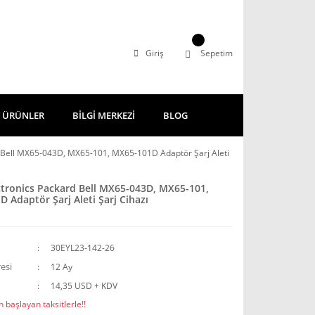
Giriş
Sepetim
 ÜRÜNLER
BİLGİ MERKEZİ
BLOG
d Bell MX65-043D, MX65-101, MX65-101D Adaptör Şarj Aleti
ctronics Packard Bell MX65-043D, MX65-101,
 Adaptör Şarj Aleti Şarj Cihazı
30EYL23-142-26
esi
12 Ay
14,35 USD + KDV
 başlayan taksitlerle!!