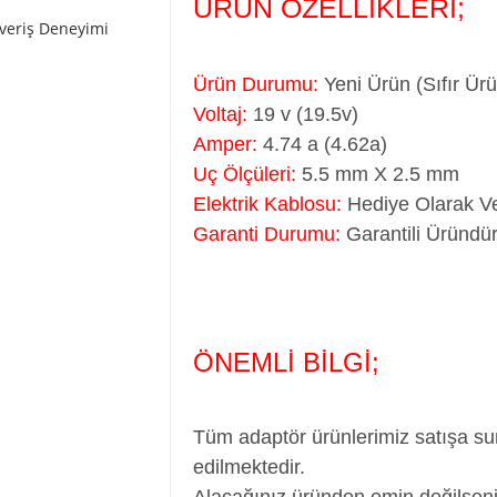
ÜRÜN ÖZELLİKLERİ;
şveriş Deneyimi
Ürün Durumu:
Yeni Ürün (Sıfır Ür
Voltaj:
19 v (19.5v)
Amper:
4.74 a (4.62a)
Uç Ölçüleri:
5.5 mm X 2.5 mm
Elektrik Kablosu:
Hediye Olarak Ve
Garanti Durumu:
Garantili Üründür
ÖNEMLİ BİLGİ;
Tüm adaptör ürünlerimiz satışa su
edilmektedir.
Alacağınız üründen emin değilseni