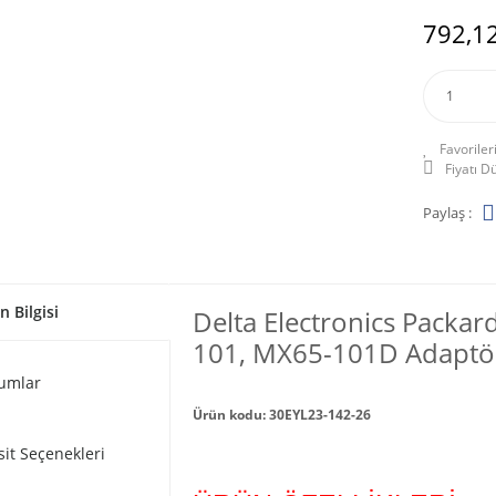
792,12
Fiyatı 
Paylaş :
n Bilgisi
Delta Electronics Packa
101, MX65-101D Adaptör Ş
umlar
Ürün kodu: 30EYL23-142-26
sit Seçenekleri