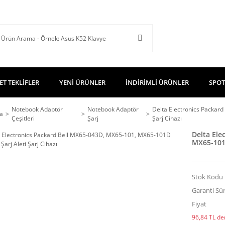
ET TEKLİFLER
YENİ ÜRÜNLER
İNDİRİMLİ ÜRÜNLER
SPOT
Notebook Adaptör
Notebook Adaptör
Delta Electronics Packar
a
Çeşitleri
Şarj
Şarj Cihazı
Delta Ele
MX65-101D
Stok Kodu
Garanti Sür
Fiyat
96,84 TL den