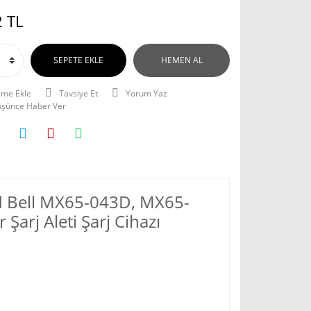
 TL
SEPETE EKLE
HEMEN AL
Tavsiye Et
Yorum Yaz
Düşünce Haber Ver
rd Bell MX65-043D, MX65-
arj Aleti Şarj Cihazı