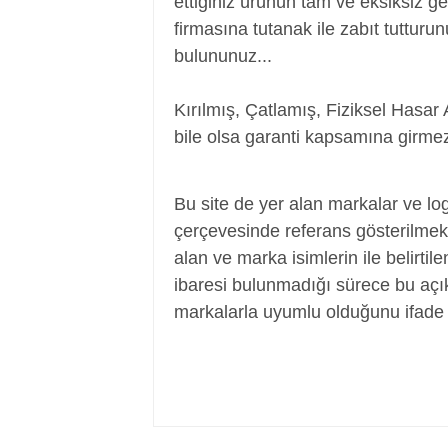
ettiğiniz ürünün tam ve eksiksiz ge
firmasına tutanak ile zabıt tutturu
bulununuz...
Kırılmış, Çatlamış, Fiziksel Hasar 
bile olsa garanti kapsamına girmez
Adaptör, Şarj Aleti, Şarj Cihazı, Adapte
Bu site de yer alan markalar ve log
çerçevesinde referans gösterilmek a
alan ve marka isimlerin ile belirtil
ibaresi bulunmadığı sürece bu aç
markalarla uyumlu olduğunu ifade 