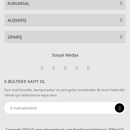
KURUMSAL
ALIŞVERİŞ
SİPARİŞ
Sosyal Medya
E-BÜLTEN’E KAYIT OL
Size özel fırsatlar, kampanyalar ve yeni gelen ürünlerden ilk önce haberdar
olmak için bültenimize kayıt olun
Copyright 2016 © www.pbsnotebook.com Kredi kartı bilgileriniz 256bit SSL