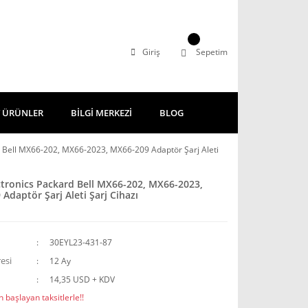
Giriş
Sepetim
 ÜRÜNLER
BİLGİ MERKEZİ
BLOG
d Bell MX66-202, MX66-2023, MX66-209 Adaptör Şarj Aleti
ctronics Packard Bell MX66-202, MX66-2023,
Adaptör Şarj Aleti Şarj Cihazı
30EYL23-431-87
esi
12 Ay
14,35 USD + KDV
 başlayan taksitlerle!!