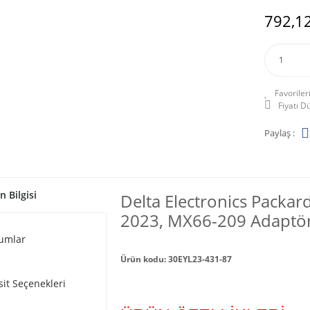
792,12
Fiyatı 
Paylaş :
n Bilgisi
Delta Electronics Packa
2023, MX66-209 Adaptör Ş
umlar
Ürün kodu: 30EYL23-431-87
sit Seçenekleri