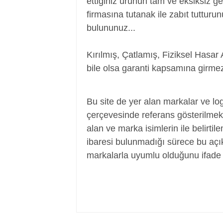
ettiğiniz ürünün tam ve eksiksiz ge
firmasına tutanak ile zabıt tutturu
bulununuz...
Kırılmış, Çatlamış, Fiziksel Hasar 
bile olsa garanti kapsamına girmez
Adaptör, Şarj Aleti, Şarj Cihazı, Adapte
Bu site de yer alan markalar ve log
çerçevesinde referans gösterilmek a
alan ve marka isimlerin ile belirtil
ibaresi bulunmadığı sürece bu aç
markalarla uyumlu olduğunu ifade 