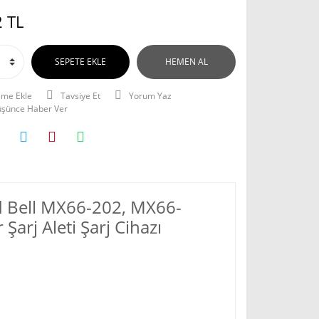
 TL
SEPETE EKLE
HEMEN AL
Tavsiye Et
Yorum Yaz
Düşünce Haber Ver
rd Bell MX66-202, MX66-
arj Aleti Şarj Cihazı