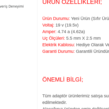
ÜRÜN ÖZELLİKLERİ;
şveriş Deneyimi
Ürün Durumu:
Yeni Ürün (Sıfır Ür
Voltaj:
19 v (19.5v)
Amper:
4.74 a (4.62a)
Uç Ölçüleri:
5.5 mm X 2.5 mm
Elektrik Kablosu:
Hediye Olarak Ve
Garanti Durumu:
Garantili Üründür
ÖNEMLİ BİLGİ;
Tüm adaptör ürünlerimiz satışa su
edilmektedir.
Alacağınız üründen emin değilseni