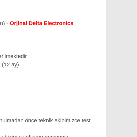
ün) -
Orjinal Delta Electronics
rilmektedir
 (12 ay)
nulmadan önce teknik ekibimizce test
z bizimle iletişime geçmeniz