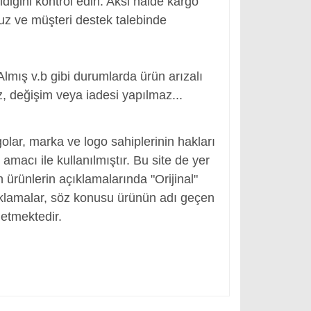
ldiğini kontrol edin. Aksi halde kargo
nuz ve müşteri destek talebinde
Almış v.b gibi durumlarda ürün arızalı
, değişim veya iadesi yapılmaz...
r
olar, marka ve logo sahiplerinin hakları
macı ile kullanılmıştır. Bu site de yer
en ürünlerin açıklamalarında "Orijinal"
ıklamalar, söz konusu ürünün adı geçen
etmektedir.