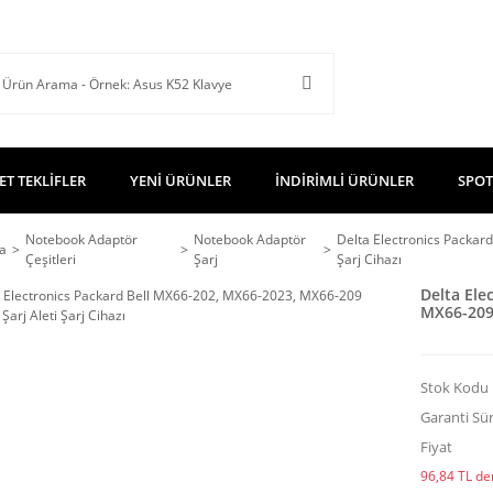
ET TEKLİFLER
YENİ ÜRÜNLER
İNDİRİMLİ ÜRÜNLER
SPOT
Notebook Adaptör
Notebook Adaptör
Delta Electronics Packar
a
Çeşitleri
Şarj
Şarj Cihazı
Delta Ele
MX66-209 
Stok Kodu
Garanti Sür
Fiyat
96,84 TL den