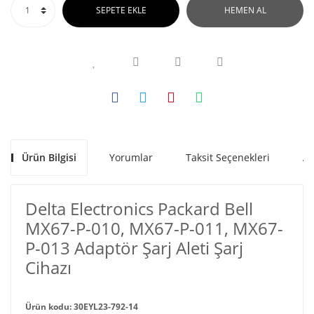
SEPETE EKLE
HEMEN AL
Ürün Bilgisi
Yorumlar
Taksit Seçenekleri
Al
Delta Electronics Packard Bell
MX67-P-010, MX67-P-011, MX67-
P-013 Adaptör Şarj Aleti Şarj
Cihazı
Ürün kodu: 30EYL23-792-14