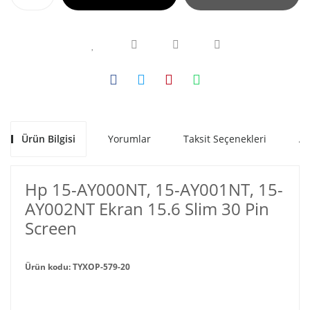
Ürün Bilgisi
Yorumlar
Taksit Seçenekleri
Al
Hp 15-AY000NT, 15-AY001NT, 15-
AY002NT Ekran 15.6 Slim 30 Pin
Screen
Ürün kodu: TYXOP-579-20