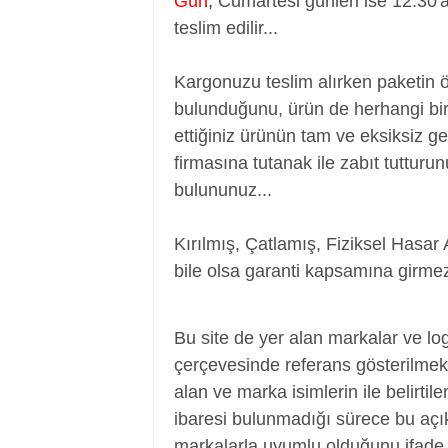
Gün
,
Cumartesi günleri ise 12:30'
teslim edilir...
Kargonuzu teslim alırken paketin 
bulunduğunu, ürün de herhangi bir
ettiğiniz ürünün tam ve eksiksiz ge
firmasına tutanak ile zabıt tutturu
bulununuz...
Kırılmış, Çatlamış, Fiziksel Hasar 
bile olsa garanti kapsamına girmez
Batarya, Pil, Battery, Akü, Laptop Batar
Bu site de yer alan markalar ve log
çerçevesinde referans gösterilmek a
alan ve marka isimlerin ile belirtil
ibaresi bulunmadığı sürece bu aç
markalarla uyumlu olduğunu ifade 