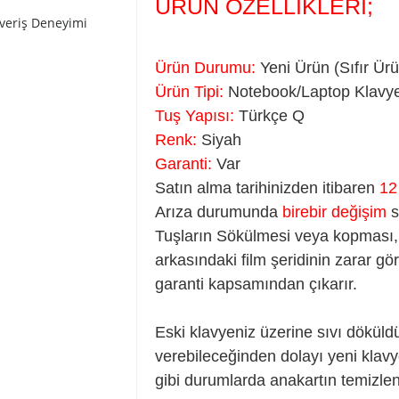
ÜRÜN ÖZELLİKLERİ;
şveriş Deneyimi
Ürün Durumu:
Yeni Ürün (Sıfır Ür
Ürün Tipi:
Notebook/Laptop Klavye
Tuş Yapısı:
Türkçe Q
Renk:
Siyah
Garanti:
Var
Satın alma tarihinizden itibaren
12
Arıza durumunda
birebir değişim
s
Tuşların Sökülmesi veya kopması, 
arkasındaki film şeridinin zarar gör
garanti kapsamından çıkarır.
Eski klavyeniz üzerine sıvı döküld
verebileceğinden dolayı yeni klav
gibi durumlarda anakartın temizlen