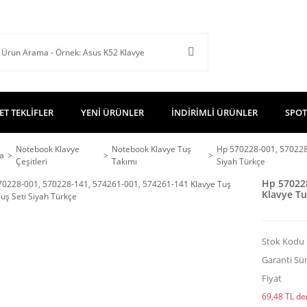
ET TEKLİFLER
YENİ ÜRÜNLER
İNDİRİMLİ ÜRÜNLER
SPOT
Notebook Klavye
Notebook Klavye Tuş
Hp 570228-001, 570228-
a
Çeşitleri
Takımı
Siyah Türkçe
Hp 570228
Klavye Tu
Stok Kodu
Garanti Sür
Fiyat
69,48 TL den