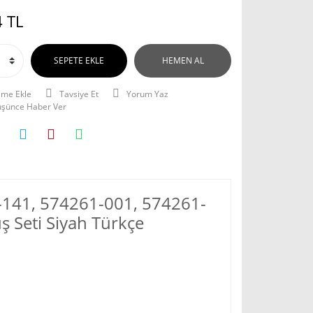
 TL
SEPETE EKLE
HEMEN AL
Tavsiye Et
Yorum Yaz
Düşünce Haber Ver
141, 574261-001, 574261-
ş Seti Siyah Türkçe