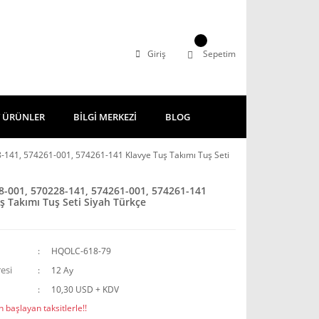
Giriş
Sepetim
 ÜRÜNLER
BİLGİ MERKEZİ
BLOG
141, 574261-001, 574261-141 Klavye Tuş Takımı Tuş Seti
-001, 570228-141, 574261-001, 574261-141
ş Takımı Tuş Seti Siyah Türkçe
HQOLC-618-79
esi
12 Ay
10,30 USD + KDV
 başlayan taksitlerle!!