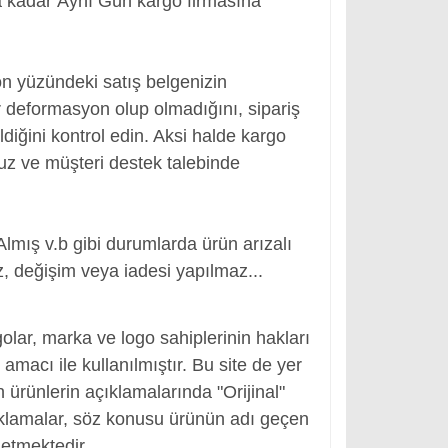
a kadar Aynı Gün kargo firmasına
ön yüzündeki satış belgenizin
 deformasyon olup olmadığını, sipariş
ldiğini kontrol edin. Aksi halde kargo
nuz ve müşteri destek talebinde
Almış v.b gibi durumlarda ürün arızalı
, değişim veya iadesi yapılmaz...
yası Pili, Notebook Bataryası Pili
olar, marka ve logo sahiplerinin hakları
macı ile kullanılmıştır. Bu site de yer
en ürünlerin açıklamalarında "Orijinal"
ıklamalar, söz konusu ürünün adı geçen
etmektedir.