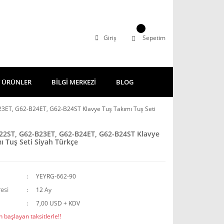
Giriş
Sepetim
 ÜRÜNLER
BİLGİ MERKEZİ
BLOG
3ET, G62-B24ET, G62-B24ST Klavye Tuş Takımı Tuş Seti
22ST, G62-B23ET, G62-B24ET, G62-B24ST Klavye
ı Tuş Seti Siyah Türkçe
YEYRG-662-90
esi
12 Ay
7,00 USD + KDV
 başlayan taksitlerle!!