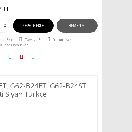
 TL
SEPETE EKLE
HEMEN AL
Tavsiye Et
Yorum Yaz
Düşünce Haber Ver
ET, G62-B24ET, G62-B24ST
ti Siyah Türkçe