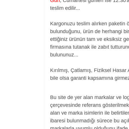
Gün
,
Cumartesi günleri ise 12:30'
teslim edilir...
Kargonuzu teslim alırken paketin 
bulunduğunu, ürün de herhangi bir
ettiğiniz ürünün tam ve eksiksiz ge
firmasına tutanak ile zabıt tutturu
bulununuz...
Kırılmış, Çatlamış, Fiziksel Hasar 
bile olsa garanti kapsamına girmez
Batarya, Pil, Battery, Akü, Laptop Batar
Bu site de yer alan markalar ve log
çerçevesinde referans gösterilmek a
alan ve marka isimlerin ile belirtil
ibaresi bulunmadığı sürece bu aç
markalarla uyumlu olduğunu ifade 