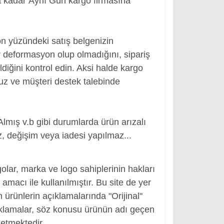
a kadar Aynı Gün kargo firmasına
ön yüzündeki satış belgenizin
 deformasyon olup olmadığını, sipariş
ldiğini kontrol edin. Aksi halde kargo
nuz ve müşteri destek talebinde
Almış v.b gibi durumlarda ürün arızalı
, değişim veya iadesi yapılmaz...
yası Pili, Notebook Bataryası Pili
olar, marka ve logo sahiplerinin hakları
macı ile kullanılmıştır. Bu site de yer
en ürünlerin açıklamalarında "Orijinal"
ıklamalar, söz konusu ürünün adı geçen
etmektedir.