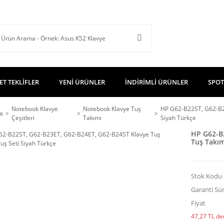
ET TEKLİFLER
YENİ ÜRÜNLER
İNDİRİMLİ ÜRÜNLER
SPOT
Notebook Klavye
Notebook Klavye Tuş
HP G62-B22ST, G62-B2
a
Çeşitleri
Takımı
Siyah Türkçe
HP G62-B
Tuş Takım
Stok Kodu
Garanti Sür
Fiyat
47,27 TL den