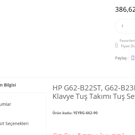
386,62
Fiyatı 
Paylaş :
n Bilgisi
HP G62-B22ST, G62-B23
Klavye Tuş Takımı Tuş Se
umlar
Ürün kodu: YEYRG-662-90
sit Seçenekleri