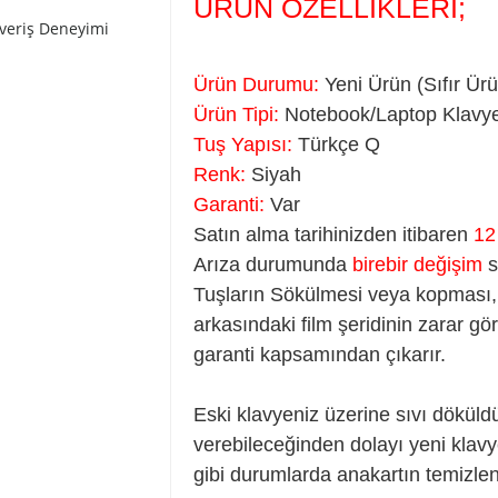
ÜRÜN ÖZELLİKLERİ;
şveriş Deneyimi
Ürün Durumu:
Yeni Ürün (Sıfır Ür
Ürün Tipi:
Notebook/Laptop Klavye
Tuş Yapısı:
Türkçe Q
Renk:
Siyah
Garanti:
Var
Satın alma tarihinizden itibaren
12
Arıza durumunda
birebir değişim
s
Tuşların Sökülmesi veya kopması, 
arkasındaki film şeridinin zarar gör
garanti kapsamından çıkarır.
Eski klavyeniz üzerine sıvı döküld
verebileceğinden dolayı yeni klav
gibi durumlarda anakartın temizlen