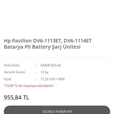
Hp Pavilion DV6-1113ET, DV6-1114ET
Batarya Pil Battery Şarj Ünitesi
Stok Kodu
AX0OP-823-42
Garanti Süresi
12 Ay
Fiyat
17,32 USD + KDV
116,86 TL den başlayan taksitlerle!!
955,84 TL
GELİNCE HABER VER