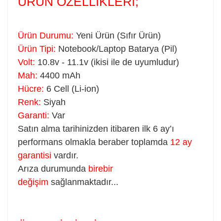
ÜRÜN ÖZELLİKLERİ;
Ürün Durumu:
Yeni Ürün (Sıfır Ürün)
Ürün Tipi:
Notebook/Laptop Batarya (Pil)
Volt:
10.8v - 11.1v (ikisi ile de uyumludur)
Mah:
4400 mAh
Hücre:
6 Cell (Li-ion)
Renk:
Siyah
Garanti:
Var
Satın alma tarihinizden itibaren ilk 6 ay’ı
performans olmakla beraber toplamda
12 ay
garantisi
vardır.
Arıza durumunda
birebir
değişim
sağlanmaktadır...