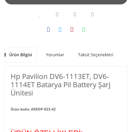
Ürün Bilgisi
Yorumlar
Taksit Seçenekleri
Al
Hp Pavilion DV6-1113ET, DV6-
1114ET Batarya Pil Battery Şarj
Ünitesi
Ürün kodu: AX0OP-823-42