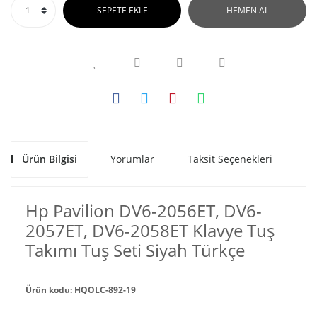
SEPETE EKLE
HEMEN AL
Ürün Bilgisi
Yorumlar
Taksit Seçenekleri
Al
Hp Pavilion DV6-2056ET, DV6-
2057ET, DV6-2058ET Klavye Tuş
Takımı Tuş Seti Siyah Türkçe
Ürün kodu: HQOLC-892-19