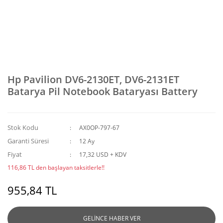
Hp Pavilion DV6-2130ET, DV6-2131ET
Batarya Pil Notebook Bataryası Battery
Stok Kodu
AX0OP-797-67
Garanti Süresi
12 Ay
Fiyat
17,32 USD + KDV
116,86 TL den başlayan taksitlerle!!
955,84 TL
GELİNCE HABER VER