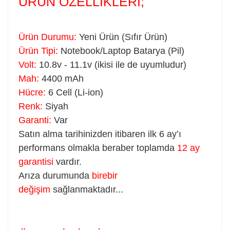
ÜRÜN ÖZELLİKLERİ;
Ürün Durumu:
Yeni Ürün (Sıfır Ürün)
Ürün Tipi:
Notebook/Laptop Batarya (Pil)
Volt:
10.8v - 11.1v (ikisi ile de uyumludur)
Mah:
4400 mAh
Hücre:
6 Cell (Li-ion)
Renk:
Siyah
Garanti:
Var
Satın alma tarihinizden itibaren ilk 6 ay’ı
performans olmakla beraber toplamda
12 ay
garantisi
vardır.
Arıza durumunda
birebir
değişim
sağlanmaktadır...