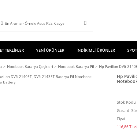
ET TEKLİFLER
YENİ ÜRÜNLER
İNDİRİMLİ ÜRÜNLER
SPOT
a
Notebook Batarya Çeşitleri
Notebook Batarya Pil
Hp Pavilion DV6-2140E
Hp Pavili
Notebook 
Stok Kodu
Garanti Sür
Fiyat
116,86 TL de