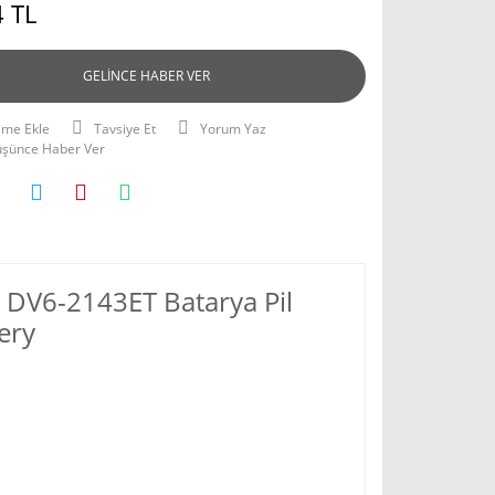
 TL
GELİNCE HABER VER
Tavsiye Et
Yorum Yaz
Düşünce Haber Ver
 DV6-2143ET Batarya Pil
ery