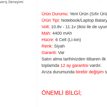
şveriş Deneyimi
Ürün Durumu:
Yeni Ürün (Sıfır Ür
Ürün Tipi:
Notebook/Laptop Batarya
Volt:
10.8v - 11.1v (ikisi ile de uyu
Mah:
4400 mAh
Hücre:
6 Cell (Li-ion)
Renk:
Siyah
Garanti:
Var
Satın alma tarihinizden itibaren il
toplamda
12 ay garantisi
vardır.
Arıza durumunda
birebir değişim
s
ÖNEMLİ BİLGİ;