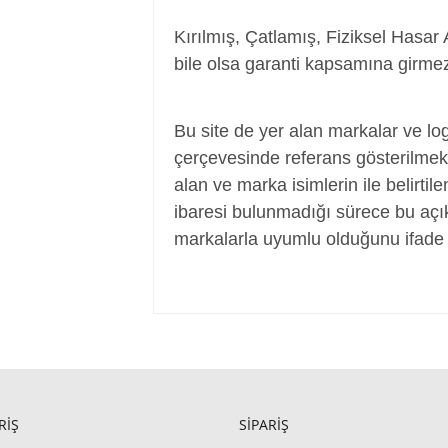
Kırılmış, Çatlamış, Fiziksel Hasar 
bile olsa garanti kapsamına girmez
Batarya, Pil, Battery, Akü, Laptop Batar
Bu site de yer alan markalar ve log
çerçevesinde referans gösterilmek a
alan ve marka isimlerin ile belirtil
ibaresi bulunmadığı sürece bu aç
markalarla uyumlu olduğunu ifade 
RİŞ
SİPARİŞ