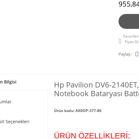
955,84
Fiyatı 
Paylaş :
n Bilgisi
Hp Pavilion DV6-2140ET,
Notebook Bataryası Batt
umlar
Ürün kodu: AX0OP-377-86
sit Seçenekleri
ÜRÜN ÖZELLİKLERİ;