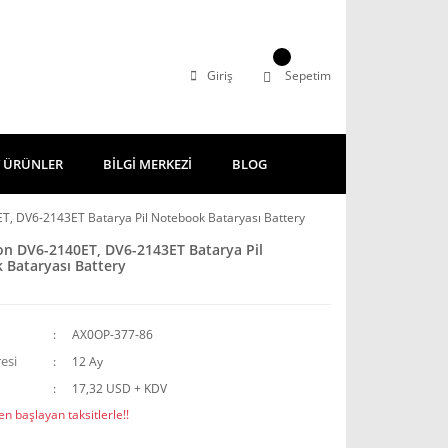
Giriş
Sepetim
 ÜRÜNLER
BİLGİ MERKEZİ
BLOG
T, DV6-2143ET Batarya Pil Notebook Bataryası Battery
on DV6-2140ET, DV6-2143ET Batarya Pil
Bataryası Battery
AX0OP-377-86
esi
12 Ay
17,32 USD + KDV
n başlayan taksitlerle!!