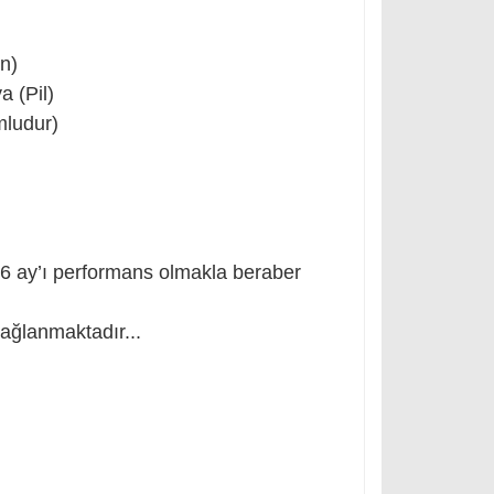
ün)
 (Pil)
mludur)
k 6 ay’ı performans olmakla beraber
ağlanmaktadır...