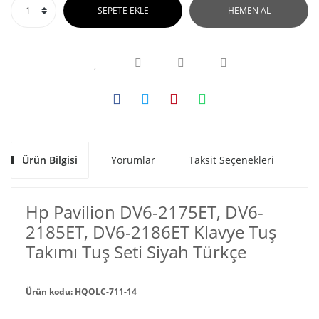
SEPETE EKLE
HEMEN AL
Ürün Bilgisi
Yorumlar
Taksit Seçenekleri
Al
Hp Pavilion DV6-2175ET, DV6-
2185ET, DV6-2186ET Klavye Tuş
Takımı Tuş Seti Siyah Türkçe
Ürün kodu: HQOLC-711-14