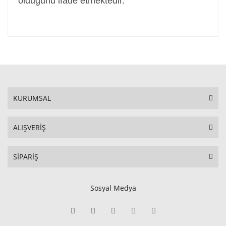
olduğunu ifade etmektedir.
KURUMSAL
ALIŞVERİŞ
SİPARİŞ
Sosyal Medya