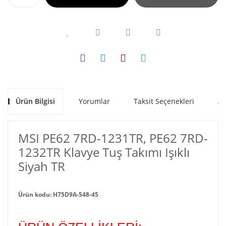
Ürün Bilgisi
Yorumlar
Taksit Seçenekleri
Al
MSI PE62 7RD-1231TR, PE62 7RD-
1232TR Klavye Tuş Takımı Işıklı
Siyah TR
Ürün kodu: H75D9A-548-45