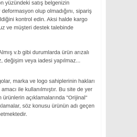
ön yüzündeki satış belgenizin
 deformasyon olup olmadığını, sipariş
ldiğini kontrol edin. Aksi halde kargo
nuz ve müşteri destek talebinde
Almış v.b gibi durumlarda ürün arızalı
, değişim veya iadesi yapılmaz...
, Adaptör Girişi
olar, marka ve logo sahiplerinin hakları
macı ile kullanılmıştır. Bu site de yer
en ürünlerin açıklamalarında "Orijinal"
ıklamalar, söz konusu ürünün adı geçen
etmektedir.