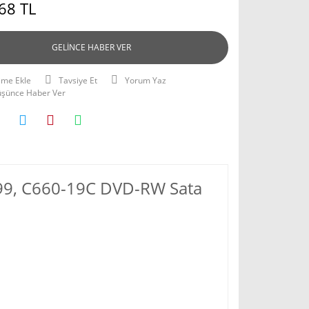
68 TL
GELİNCE HABER VER
Tavsiye Et
Yorum Yaz
Düşünce Haber Ver
199, C660-19C DVD-RW Sata