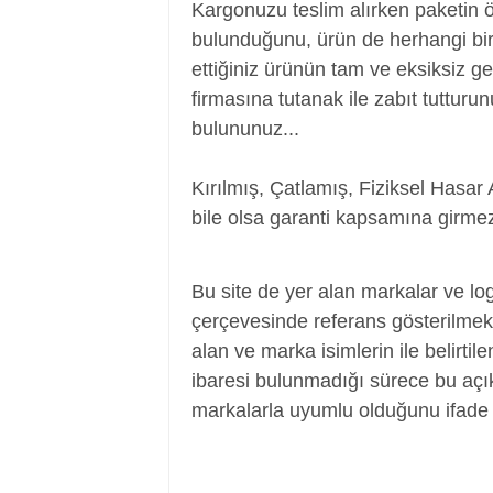
Kargonuzu teslim alırken paketin 
bulunduğunu, ürün de herhangi bir
ettiğiniz ürünün tam ve eksiksiz ge
firmasına tutanak ile zabıt tutturu
bulununuz...
Kırılmış, Çatlamış, Fiziksel Hasar 
bile olsa garanti kapsamına girmez
Power Jack, Adaptör Soketi, Şarj Soketi
Bu site de yer alan markalar ve log
çerçevesinde referans gösterilmek a
alan ve marka isimlerin ile belirtil
ibaresi bulunmadığı sürece bu aç
markalarla uyumlu olduğunu ifade 