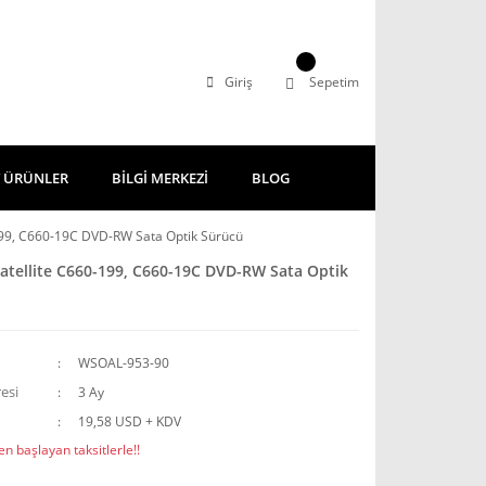
Giriş
Sepetim
 ÜRÜNLER
BİLGİ MERKEZİ
BLOG
199, C660-19C DVD-RW Sata Optik Sürücü
atellite C660-199, C660-19C DVD-RW Sata Optik
WSOAL-953-90
esi
3 Ay
19,58 USD + KDV
n başlayan taksitlerle!!