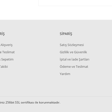
RİŞ
SİPARİŞ
Alışveriş
Satış Sözleşmesi
e Teslimat
Gizlilik ve Güvenlik
iş Sepetim
İptal ve İade Şartları
Takibi
Ödeme ve Teslimat
Yardım
iz 256bit SSL sertifikası ile korunmaktadır.