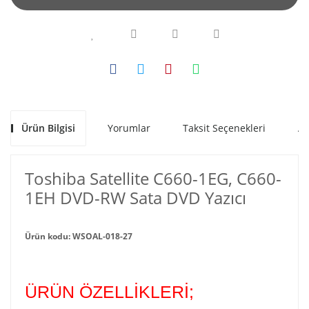
Ürün Bilgisi
Yorumlar
Taksit Seçenekleri
Al
Toshiba Satellite C660-1EG, C660-
1EH DVD-RW Sata DVD Yazıcı
Ürün kodu: WSOAL-018-27
ÜRÜN ÖZELLİKLERİ;