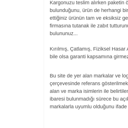
Kargonuzu teslim alırken paketin 
bulunduğunu, ürün de herhangi bir
ettiğiniz ürünün tam ve eksiksiz ge
firmasına tutanak ile zabıt tutturu
bulununuz...
Kırılmış, Çatlamış, Fiziksel Hasar 
bile olsa garanti kapsamına girmez
Power Jack, Adaptör Soketi, Şarj Soketi
Bu site de yer alan markalar ve log
çerçevesinde referans gösterilmek a
alan ve marka isimlerin ile belirtil
ibaresi bulunmadığı sürece bu aç
markalarla uyumlu olduğunu ifade 