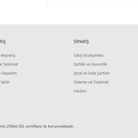
RİŞ
SİPARİŞ
Alışveriş
Satış Sözleşmesi
e Teslimat
Gizlilik ve Güvenlik
iş Sepetim
İptal ve İade Şartları
Takibi
Ödeme ve Teslimat
Yardım
iz 256bit SSL sertifikası ile korunmaktadır.