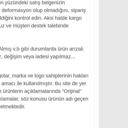
ön yüzündeki satış belgenizin
 deformasyon olup olmadığını, sipariş
ldiğini kontrol edin. Aksi halde kargo
nuz ve müşteri destek talebinde
Almış v.b gibi durumlarda ürün arızalı
, değişim veya iadesi yapılmaz...
, Adaptör Girişi
olar, marka ve logo sahiplerinin hakları
macı ile kullanılmıştır. Bu site de yer
en ürünlerin açıklamalarında "Orijinal"
ıklamalar, söz konusu ürünün adı geçen
etmektedir.