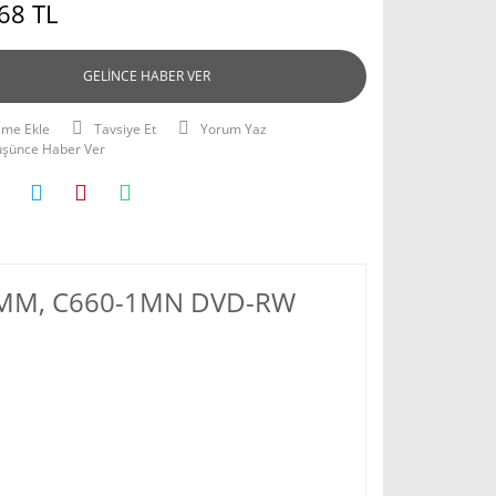
68 TL
GELİNCE HABER VER
Tavsiye Et
Yorum Yaz
Düşünce Haber Ver
0-1MM, C660-1MN DVD-RW