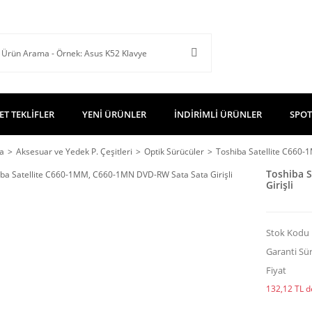
ET TEKLİFLER
YENİ ÜRÜNLER
İNDİRİMLİ ÜRÜNLER
SPOT
a
Aksesuar ve Yedek P. Çeşitleri
Optik Sürücüler
Toshiba Satellite C660-
Toshiba 
Girişli
Stok Kodu
Garanti Sür
Fiyat
132,12 TL de