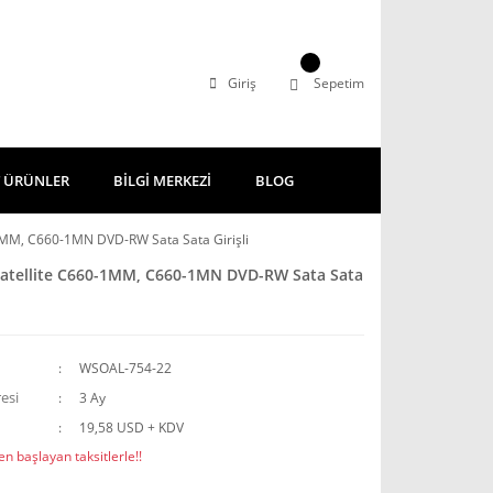
Giriş
Sepetim
 ÜRÜNLER
BİLGİ MERKEZİ
BLOG
1MM, C660-1MN DVD-RW Sata Sata Girişli
Satellite C660-1MM, C660-1MN DVD-RW Sata Sata
WSOAL-754-22
esi
3 Ay
19,58 USD + KDV
n başlayan taksitlerle!!