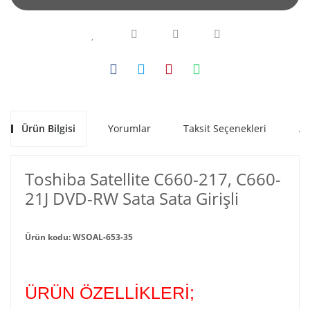
Ürün Bilgisi
Yorumlar
Taksit Seçenekleri
Al
Toshiba Satellite C660-217, C660-
21J DVD-RW Sata Sata Girişli
Ürün kodu: WSOAL-653-35
ÜRÜN ÖZELLİKLERİ;