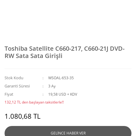
Toshiba Satellite C660-217, C660-21J DVD-
RW Sata Sata Girişli
Stok Kodu
WSOAL-653-35
Garanti Süresi
3 Ay
Fiyat
19,58 USD + KDV
132,12 TL den başlayan taksitlerle!!
1.080,68 TL
GELİNCE HABER VER