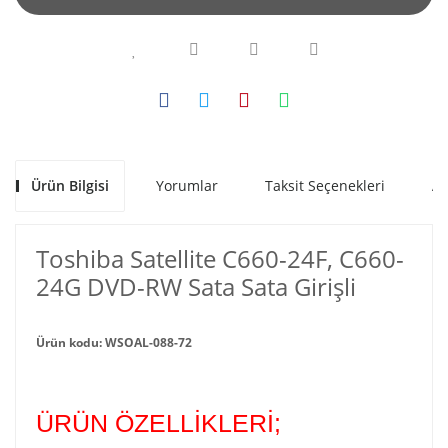
Ürün Bilgisi
Yorumlar
Taksit Seçenekleri
Al
Toshiba Satellite C660-24F, C660-
24G DVD-RW Sata Sata Girişli
Ürün kodu: WSOAL-088-72
ÜRÜN ÖZELLİKLERİ;