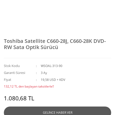
Toshiba Satellite C660-28J, C660-28K DVD-
RW Sata Optik Sürücü
Stok Kodu
WSOAL-313-90
Garanti Süresi
3 Ay
Fiyat
19,58 USD + KDV
132,12 TL den başlayan taksitlerle!!
1.080,68 TL
GELİNCE HABER VER