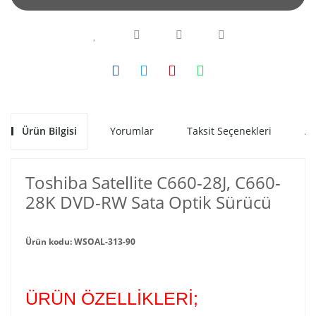
Ürün Bilgisi
Yorumlar
Taksit Seçenekleri
Al
Toshiba Satellite C660-28J, C660-
28K DVD-RW Sata Optik Sürücü
Ürün kodu: WSOAL-313-90
ÜRÜN ÖZELLİKLERİ;