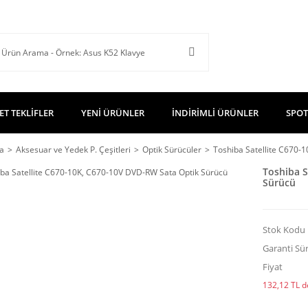
ET TEKLİFLER
YENİ ÜRÜNLER
İNDİRİMLİ ÜRÜNLER
SPOT
a
Aksesuar ve Yedek P. Çeşitleri
Optik Sürücüler
Toshiba Satellite C670-
Toshiba S
Sürücü
Stok Kodu
Garanti Sür
Fiyat
132,12 TL de