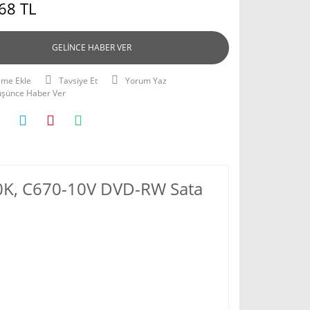
68 TL
GELİNCE HABER VER
Tavsiye Et
Yorum Yaz
Düşünce Haber Ver
10K, C670-10V DVD-RW Sata