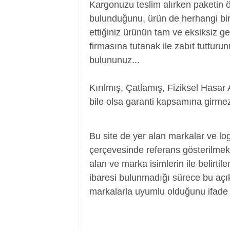
Kargonuzu teslim alırken paketin 
bulunduğunu, ürün de herhangi bir
ettiğiniz ürünün tam ve eksiksiz ge
firmasına tutanak ile zabıt tutturu
bulununuz...
Kırılmış, Çatlamış, Fiziksel Hasar 
bile olsa garanti kapsamına girmez
Power Jack, Adaptör Soketi, Şarj Soketi
Bu site de yer alan markalar ve log
çerçevesinde referans gösterilmek a
alan ve marka isimlerin ile belirtil
ibaresi bulunmadığı sürece bu aç
markalarla uyumlu olduğunu ifade 