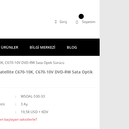
Giriş
Sepetim
 ÜRÜNLER
BİLGİ MERKEZİ
BLOG
10K, C670-10V DVD-RW Sata Optik Sürücü
atellite C670-10K, C670-10V DVD-RW Sata Optik
WSOAL-530-33
esi
3 Ay
19,58 USD + KDV
n başlayan taksitlerle!!