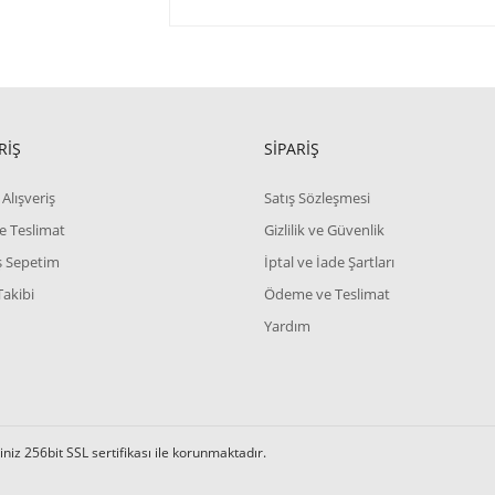
RİŞ
SİPARİŞ
Alışveriş
Satış Sözleşmesi
e Teslimat
Gizlilik ve Güvenlik
iş Sepetim
İptal ve İade Şartları
Takibi
Ödeme ve Teslimat
Yardım
iz 256bit SSL sertifikası ile korunmaktadır.