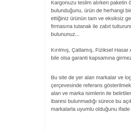
Kargonuzu teslim alırken paketin 
bulunduğunu, ürün de herhangi bir
ettiğiniz ürünün tam ve eksiksiz ge
firmasına tutanak ile zabıt tutturu
bulununuz...
Kırılmış, Çatlamış, Fiziksel Hasar 
bile olsa garanti kapsamına girmez
Power Jack, Adaptör Soketi, Şarj Soketi
Bu site de yer alan markalar ve log
çerçevesinde referans gösterilmek a
alan ve marka isimlerin ile belirtil
ibaresi bulunmadığı sürece bu aç
markalarla uyumlu olduğunu ifade 