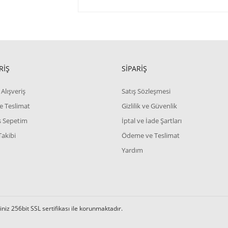
RİŞ
SİPARİŞ
Alışveriş
Satış Sözleşmesi
e Teslimat
Gizlilik ve Güvenlik
iş Sepetim
İptal ve İade Şartları
Takibi
Ödeme ve Teslimat
Yardım
iz 256bit SSL sertifikası ile korunmaktadır.