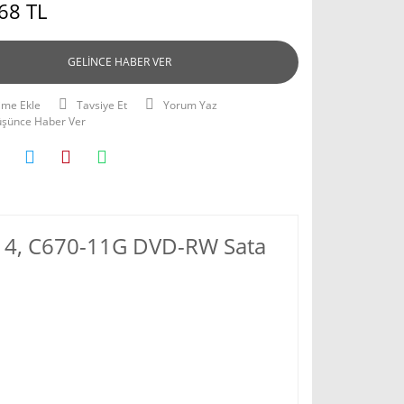
68 TL
GELİNCE HABER VER
Tavsiye Et
Yorum Yaz
Düşünce Haber Ver
114, C670-11G DVD-RW Sata