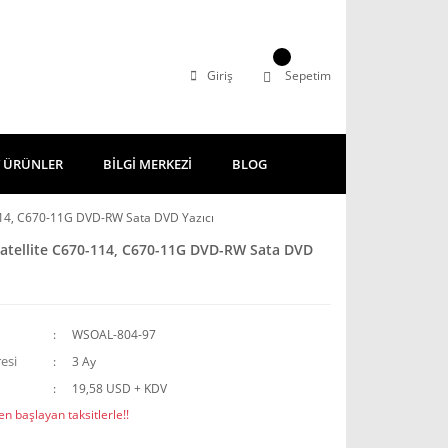
Giriş
Sepetim
 ÜRÜNLER
BİLGİ MERKEZİ
BLOG
114, C670-11G DVD-RW Sata DVD Yazıcı
atellite C670-114, C670-11G DVD-RW Sata DVD
WSOAL-804-97
esi
3 Ay
19,58 USD + KDV
n başlayan taksitlerle!!