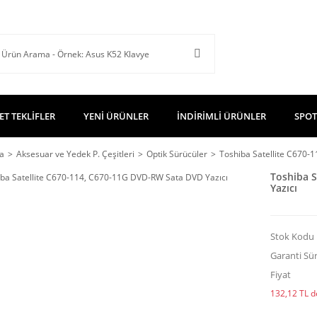
ET TEKLİFLER
YENİ ÜRÜNLER
İNDİRİMLİ ÜRÜNLER
SPOT
a
Aksesuar ve Yedek P. Çeşitleri
Optik Sürücüler
Toshiba Satellite C670-
Toshiba S
Yazıcı
Stok Kodu
Garanti Sür
Fiyat
132,12 TL de