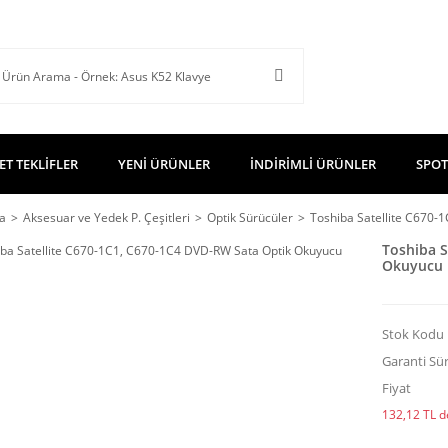
ET TEKLİFLER
YENİ ÜRÜNLER
İNDİRİMLİ ÜRÜNLER
SPOT
a
Aksesuar ve Yedek P. Çeşitleri
Optik Sürücüler
Toshiba Satellite C670-
Toshiba S
Okuyucu
Stok Kodu
Garanti Sür
Fiyat
132,12 TL de