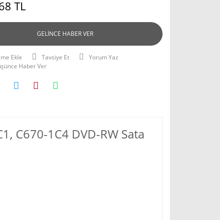
68 TL
GELİNCE HABER VER
Tavsiye Et
Yorum Yaz
Düşünce Haber Ver
1C1, C670-1C4 DVD-RW Sata