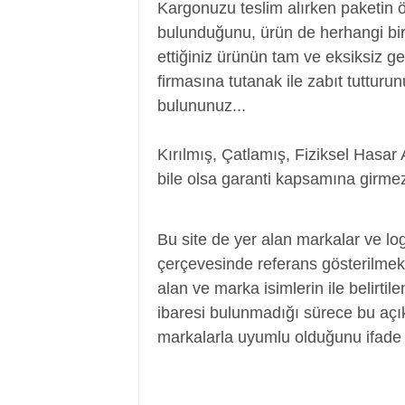
Kargonuzu teslim alırken paketin 
bulunduğunu, ürün de herhangi bir
ettiğiniz ürünün tam ve eksiksiz ge
firmasına tutanak ile zabıt tutturu
bulununuz...
Kırılmış, Çatlamış, Fiziksel Hasar 
bile olsa garanti kapsamına girmez
Power Jack, Adaptör Soketi, Şarj Soketi
Bu site de yer alan markalar ve log
çerçevesinde referans gösterilmek a
alan ve marka isimlerin ile belirtil
ibaresi bulunmadığı sürece bu aç
markalarla uyumlu olduğunu ifade 