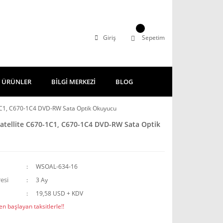
Giriş
Sepetim
 ÜRÜNLER
BİLGİ MERKEZİ
BLOG
1C1, C670-1C4 DVD-RW Sata Optik Okuyucu
atellite C670-1C1, C670-1C4 DVD-RW Sata Optik
WSOAL-634-16
esi
3 Ay
19,58 USD + KDV
n başlayan taksitlerle!!