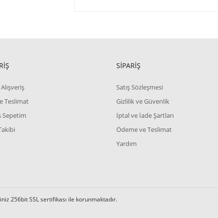
RİŞ
SİPARİŞ
Alışveriş
Satış Sözleşmesi
e Teslimat
Gizlilik ve Güvenlik
iş Sepetim
İptal ve İade Şartları
Takibi
Ödeme ve Teslimat
Yardım
iz 256bit SSL sertifikası ile korunmaktadır.