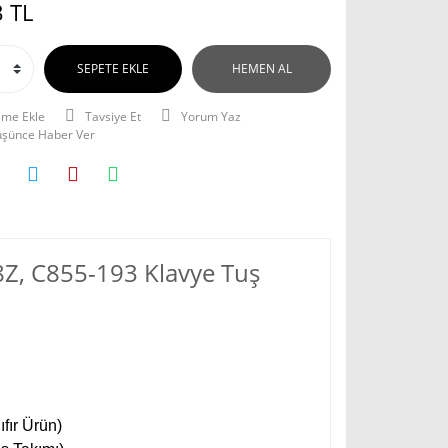
 TL
SEPETE EKLE
HEMEN AL
Tavsiye Et
Yorum Yaz
Düşünce Haber Ver
8Z, C855-193 Klavye Tuş
fır Ürün)