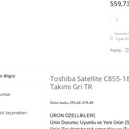
559,73
Fiyatı 
Paylaş :
n Bilgisi
Toshiba Satellite C855-1
Takımı Gri TR
umlar
Ürün kodu: ZPLGE-379-49
sit Seçenekleri
ÜRÜN ÖZELLİKLERİ;
Ürün Durumu: Uyumlu ve Yeni Ürün (Sı