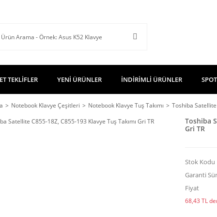
ET TEKLİFLER
YENİ ÜRÜNLER
İNDİRİMLİ ÜRÜNLER
SPOT
a
Notebook Klavye Çeşitleri
Notebook Klavye Tuş Takımı
Toshiba Satellit
Toshiba S
Gri TR
Stok Kodu
Garanti Sür
Fiyat
68,43 TL den