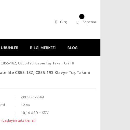
Giriş
Sepetim
 ÜRÜNLER
BİLGİ MERKEZİ
BLOG
e C855-18Z, C855-193 Klavye Tuş Takımı Gri TR
atellite C855-18Z, C855-193 Klavye Tuş Takımı
ZPLGE-379-49
esi
12 Ay
10,14 USD + KDV
 başlayan taksitlerle!!