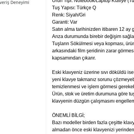
Ürün Tipi: Notebook/Laptop Klavye (Tu
şveriş Deneyimi
Tuş Yapısı: Türkçe Q
Renk: Siyah/Gri
Garanti: Var
Satın alma tarihinizden itibaren 12 ay g
Arıza durumunda birebir değişim sağla
Tuşların Sökülmesi veya kopması, ürün
arkasındaki film şeridinin zarar görmesi
kapsamından çıkarır.
Eski klavyeniz üzerine sıvı döküldü is
yeni klavye takmanız sorunu çözmeyebi
temizlenmesi ve işlem görmesi gerekebi
Ürün, stok ve üretim durumuna göre tuş 
klavyenin düzgün çalışmasını engelle
ÖNEMLİ BİLGİ;
Bazı modeller birden fazla çeşitte klav
almadan önce eski klavyenizi yerinden sö