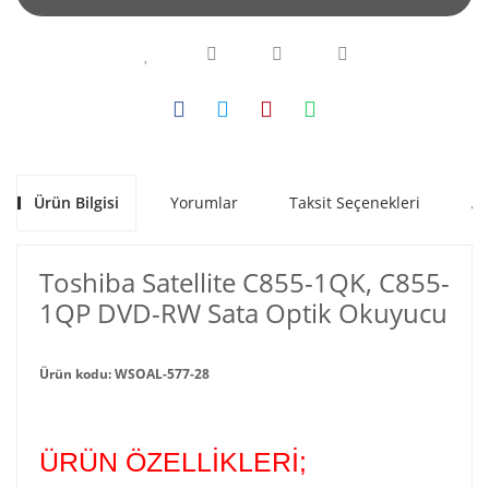
Ürün Bilgisi
Yorumlar
Taksit Seçenekleri
Al
Toshiba Satellite C855-1QK, C855-
1QP DVD-RW Sata Optik Okuyucu
Ürün kodu: WSOAL-577-28
ÜRÜN ÖZELLİKLERİ;