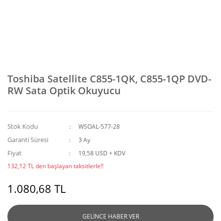
Toshiba Satellite C855-1QK, C855-1QP DVD-
RW Sata Optik Okuyucu
Stok Kodu
WSOAL-577-28
Garanti Süresi
3 Ay
Fiyat
19,58 USD + KDV
132,12 TL den başlayan taksitlerle!!
1.080,68 TL
GELİNCE HABER VER