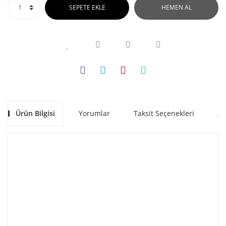
SEPETE EKLE
HEMEN AL
Ürün Bilgisi
Yorumlar
Taksit Seçenekleri
Al