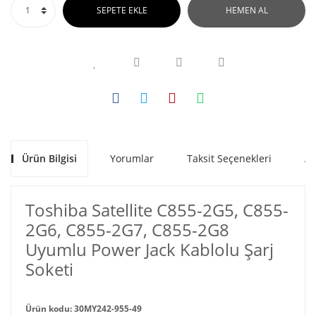
SEPETE EKLE
HEMEN AL
Ürün Bilgisi
Yorumlar
Taksit Seçenekleri
Al
Toshiba Satellite C855-2G5, C855-
2G6, C855-2G7, C855-2G8
Uyumlu Power Jack Kablolu Şarj
Soketi
Ürün kodu: 30MY242-955-49